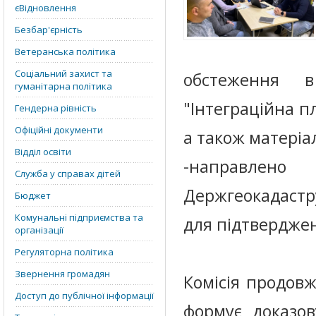
єВідновлення
Безбар'єрність
Ветеранська політика
Соціальний захист та
обстеження в 
гуманітарна політика
"Інтеграційна п
Гендерна рівність
Офіційні документи
а також матеріа
Відділ освіти
-направлено
Служба у справах дітей
Держгеокадастр
Бюджет
Комунальні підприємства та
для підтверджен
організації
Регуляторна політика
Звернення громадян
Комісія продов
Доступ до публічної інформації
формує доказов