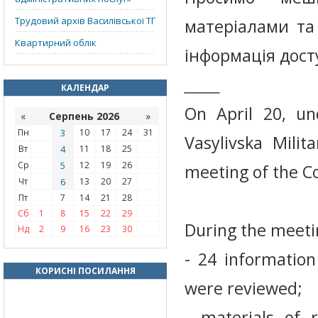
Трудовий архів Василівської ТГ
матеріалами та
Квартирний облік
інформація дост
_____
КАЛЕНДАР
On April 20, u
«
Серпень 2026
»
Пн
3
10
17
24
31
Vasylivska Milit
Вт
4
11
18
25
Ср
5
12
19
26
meeting of the C
Чт
6
13
20
27
Пт
7
14
21
28
Сб
1
8
15
22
29
During the meeti
Нд
2
9
16
23
30
- 24 informatio
КОРИСНІ ПОСИЛАННЯ
were reviewed;
- materials of 