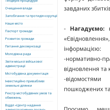
Тендерні процедури
завданих збиткі
Очищення влади
Запобігання та протидія корупції
Наше місто
-
Нагадуємо:
н
Паспорт громади
«Євідновлення»
Розвиток громади
Питання декомунізації
інформацією:
Молодіжна рада
-нормативно-
Звіти міської військової
адміністрації
відновлення та 
Містобудівна документація
-відомостями
Інвестиційно привабливі
земельні ділянки
пошкоджених та 
Реєстр містобудівних умов та
обмежень
Відділ «‎Центр надання
Просимо меш
адміністративних послуг»