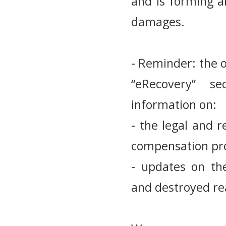
and is forming a
damages.
- Reminder: the o
“eRecovery” s
information on:
- the legal and 
compensation pr
- updates on th
and destroyed rea