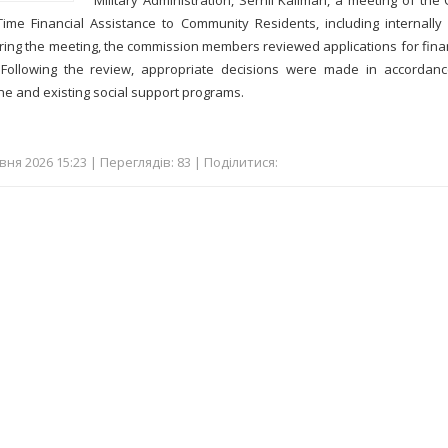
Military Administration, Serhii Kaliman, a meeting of th
Time Financial Assistance to Community Residents, including internally
uring the meeting, the commission members reviewed applications for finan
.Following the review, appropriate decisions were made in accordanc
ine and existing social support programs.
вня 2026 15:23 | Переглядів: 83 | Поділитися: