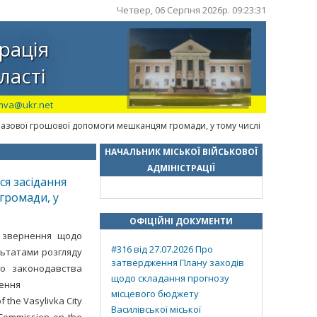
Четвер, 06 Серпня 2026р. 09:23:32
рація
ласті
mva@ukr.net
оразової грошової допомоги мешканцям громади, у тому числі
НАЧАЛЬНИК МІСЬКОЇ ВІЙСЬКОВОЇ
АДМІНІСТРАЦІЇ
ся засідання
громади, у
ОФІЦІЙНІ ДОКУМЕНТИ
і звернення щодо
#316 від 27.07.2026 Про
льтатами розгляду
затвердження Плану заходів
го законодавства
щодо складання прогнозу
лення
місцевого бюджету
 the Vasylivka City
Василівської міської