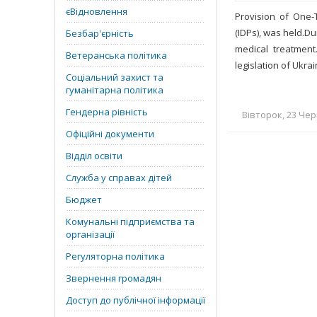
єВідновлення
Provision of One-
(IDPs), was held.D
Безбар'єрність
medical treatment
Ветеранська політика
legislation of Ukra
Соціальний захист та
гуманітарна політика
Гендерна рівність
Вівторок, 23 Чер
Офіційні документи
Відділ освіти
Служба у справах дітей
Бюджет
Комунальні підприємства та
організації
Регуляторна політика
Звернення громадян
Доступ до публічної інформації