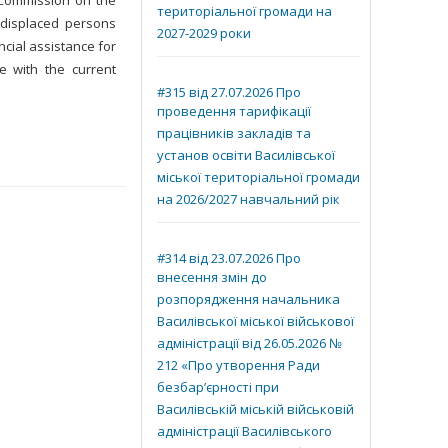
e Commission on the
територіальної громади на
 displaced persons
2027-2029 роки
cial assistance for
e with the current
#315 від 27.07.2026 Про
проведення тарифікації
працівників закладів та
установ освіти Василівської
міської територіальної громади
на 2026/2027 навчальний рік
#314 від 23.07.2026 Про
внесення змін до
розпорядження начальника
Василівської міської військової
адміністрації від 26.05.2026 №
212 «Про утворення Ради
безбар’єрності при
Василівській міській військовій
адміністрації Василівського