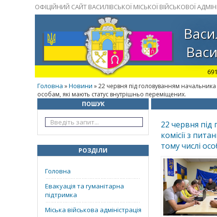
ОФІЦІЙНИЙ САЙТ ВАСИЛІВСЬКОЇ МІСЬКОЇ ВІЙСЬКОВОЇ АДМІНІ
Васи
Васи
691
Головна
Новини
»
» 22 червня під головуванням начальника
особам, які мають статус внутрішньо переміщених.
ПОШУК
22 червня під
комісії з пит
тому числі ос
РОЗДІЛИ
Головна
Евакуація та гуманітарна
підтримка
Міська військова адміністрація