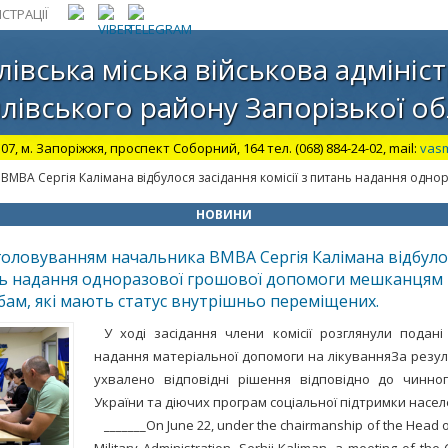
СТРАЦІЇ
лівська міська військова адмініст
лівського району Запорізької об
07, м. Запоріжжя, проспект Соборний, 164 тел. (068) 884-24-02, mail:
vas
 ВМВА Сергія Калімана відбулося засідання комісії з питань надання одн
НОВИНИ
 головуванням начальника ВМВА Сергія Калімана відбуло
ань надання одноразової грошової допомоги мешканцям 
обам, які мають статус внутрішньо переміщених.
У ході засідання члени комісії розглянули подан
надання матеріальної допомоги на лікуванняЗа резу
ухвалено відповідні рішення відповідно до чинно
України та діючих програм соціальної підтримки насе
_______On June 22, under the chairmanship of the Head of