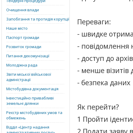
Тендерні процедури
Очищення влади
Запобігання та протидія корупції
Переваги:
Наше місто
- швидке отрим
Паспорт громади
- повідомлення 
Розвиток громади
Питання декомунізації
- доступ до архі
Молодіжна рада
- менше візитів 
Звіти міської військової
адміністрації
- безпека даних
Містобудівна документація
Інвестиційно привабливі
земельні ділянки
Як перейти?
Реєстр містобудівних умов та
1 Пройти іденти
обмежень
Відділ «‎Центр надання
2 Подати заяву 
адміністративних послуг»