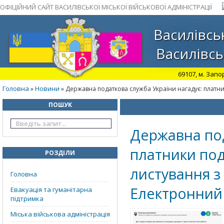
ОФІЦІЙНИЙ САЙТ ВАСИЛІВСЬКОЇ МІСЬКОЇ ВІЙСЬКОВОЇ АДМІНІСТРАЦІЇ
Василівськ
Василівсь
69107, м. Запо
Головна
Новини
»
» Державна податкова служба України нагадує: платни
ПОШУК
Державна под
платники под
РОЗДІЛИ
листування з
Головна
Електронний 
Евакуація та гуманітарна
підтримка
Міська військова адміністрація