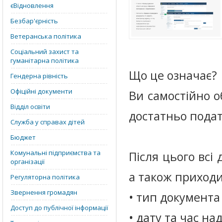
єВідновлення
Безбар'єрність
Ветеранська політика
Соціальний захист та
гуманітарна політика
Що це означає?
Гендерна рівність
Офіційні документи
Ви самостійно 
Відділ освіти
достатньо подат
Служба у справах дітей
Бюджет
Комунальні підприємства та
Після цього всі
організації
а також приходи
Регуляторна політика
Звернення громадян
• тип документа
Доступ до публічної інформації
• дату та час н