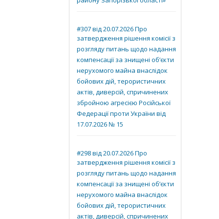
району Запорізької області»
#307 від 20.07.2026 Про
затвердження рішення комісії з
розгляду питань щодо надання
компенсації за знищені об’єкти
нерухомого майна внаслідок
бойових дій, терористичних
актів, диверсій, спричинених
збройною агресією Російської
Федерації проти України від
17.07.2026 № 15
#298 від 20.07.2026 Про
затвердження рішення комісії з
розгляду питань щодо надання
компенсації за знищені об’єкти
нерухомого майна внаслідок
бойових дій, терористичних
актів, диверсій, спричинених