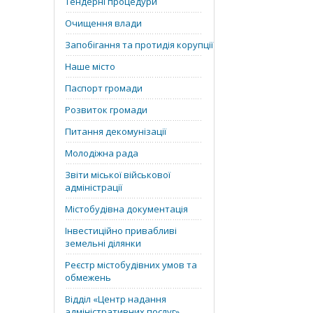
Тендерні процедури
Очищення влади
Запобігання та протидія корупції
Наше місто
Паспорт громади
Розвиток громади
Питання декомунізації
Молодіжна рада
Звіти міської військової
адміністрації
Містобудівна документація
Інвестиційно привабливі
земельні ділянки
Реєстр містобудівних умов та
обмежень
Відділ «‎Центр надання
адміністративних послуг»