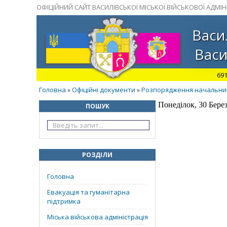
ОФІЦІЙНИЙ САЙТ ВАСИЛІВСЬКОЇ МІСЬКОЇ ВІЙСЬКОВОЇ АДМІНІ
Васи
Васи
691
Головна
Офіційні документи
Розпорядження начальника 
»
»
Понеділок, 30 Берез
ПОШУК
РОЗДІЛИ
Головна
Евакуація та гуманітарна
підтримка
Міська військова адміністрація