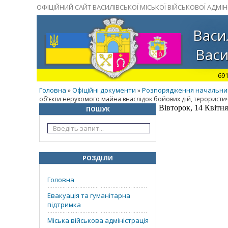
ОФІЦІЙНИЙ САЙТ ВАСИЛІВСЬКОЇ МІСЬКОЇ ВІЙСЬКОВОЇ АДМІНІ
Васи
Васи
691
Головна
Офіційні документи
Розпорядження начальника 
»
»
об’єкти нерухомого майна внаслідок бойових дій, терористич
Вівторок, 14 Квітня
ПОШУК
РОЗДІЛИ
Головна
Евакуація та гуманітарна
підтримка
Міська військова адміністрація