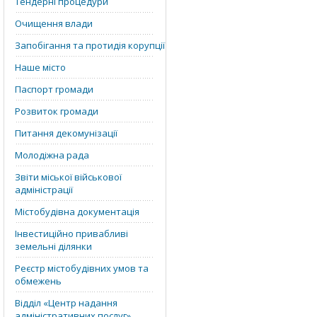
Тендерні процедури
Очищення влади
Запобігання та протидія корупції
Наше місто
Паспорт громади
Розвиток громади
Питання декомунізації
Молодіжна рада
Звіти міської військової
адміністрації
Містобудівна документація
Інвестиційно привабливі
земельні ділянки
Реєстр містобудівних умов та
обмежень
Відділ «‎Центр надання
адміністративних послуг»