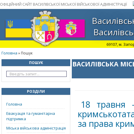
ОФІЦІЙНИЙ САЙТ ВАСИЛІВСЬКОЇ МІСЬКОЇ ВІЙСЬКОВОЇ АДМІНІСТРАЦІЇ
Василівськ
Василівсь
69107, м. Запо
Головна
» Пошук
ВАСИЛІВСЬКА МІС
ПОШУК
РОЗДІЛИ
18 травня 
Головна
кримськотат
Евакуація та гуманітарна
підтримка
за права кри
Міська військова адміністрація