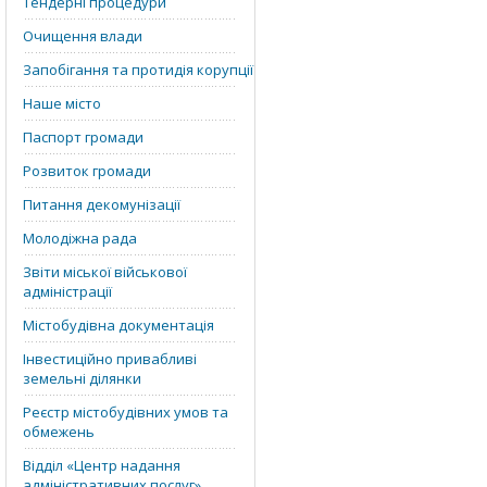
Тендерні процедури
Очищення влади
Запобігання та протидія корупції
Наше місто
Паспорт громади
Розвиток громади
Питання декомунізації
Молодіжна рада
Звіти міської військової
адміністрації
Містобудівна документація
Інвестиційно привабливі
земельні ділянки
Реєстр містобудівних умов та
обмежень
Відділ «‎Центр надання
адміністративних послуг»