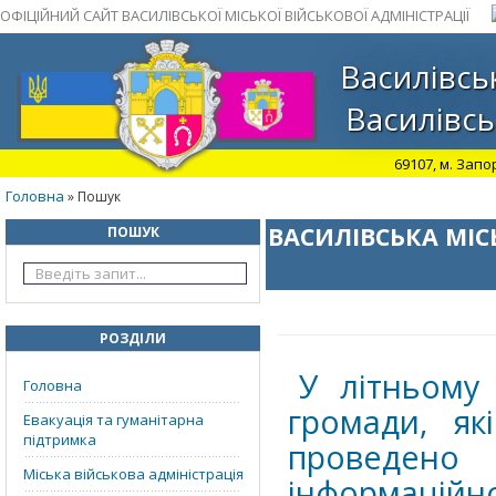
ОФІЦІЙНИЙ САЙТ ВАСИЛІВСЬКОЇ МІСЬКОЇ ВІЙСЬКОВОЇ АДМІНІСТРАЦІЇ
Василівськ
Василівсь
69107, м. Запо
Головна
» Пошук
ВАСИЛІВСЬКА МІС
ПОШУК
РОЗДІЛИ
У літньому 
Головна
громади, як
Евакуація та гуманітарна
підтримка
проведен
Міська військова адміністрація
інформаційно