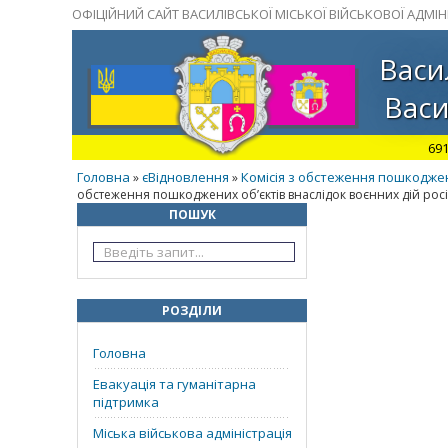
ОФІЦІЙНИЙ САЙТ ВАСИЛІВСЬКОЇ МІСЬКОЇ ВІЙСЬКОВОЇ АДМІНІ
Васи
Васи
691
Головна
єВідновлення
Комісія з обстеження пошкоджен
»
»
обстеження пошкоджених об’єктів внаслідок воєнних дій росій
ПОШУК
РОЗДІЛИ
Головна
Евакуація та гуманітарна
підтримка
Міська військова адміністрація