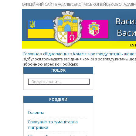
ОФІЦІЙНИЙ САЙТ ВАСИЛІВСЬКОЇ МІСЬКОЇ ВІЙСЬКОВОЇ АДМІНІ
Васи
Васи
691
Головна
єВідновлення
Комісія з розгляду питань щодо
»
»
відбулося тринадцяте засідання комісії з розгляду питань щ
збройною агресією Російсько
ПОШУК
РОЗДІЛИ
Головна
Евакуація та гуманітарна
підтримка