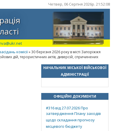
Четвер, 06 Серпня 2026р. 21:52:09
рація
ласті
mva@ukr.net
сідань комісії
» 30 березня 2026 року в місті Запоріжжя
ойових дій, терористичних актів, диверсій, спричинених
НАЧАЛЬНИК МІСЬКОЇ ВІЙСЬКОВОЇ
АДМІНІСТРАЦІЇ
ОФІЦІЙНІ ДОКУМЕНТИ
#316 від 27.07.2026 Про
затвердження Плану заходів
щодо складання прогнозу
місцевого бюджету