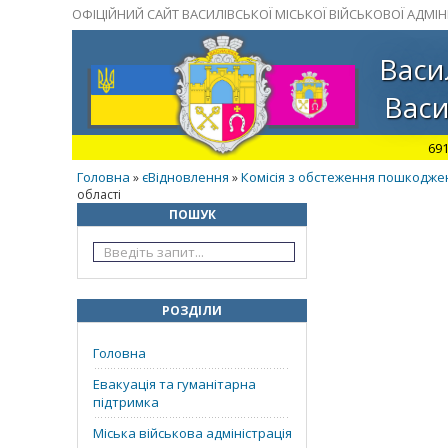
ОФІЦІЙНИЙ САЙТ ВАСИЛІВСЬКОЇ МІСЬКОЇ ВІЙСЬКОВОЇ АДМІНІ
Васи
Васи
691
Головна
єВідновлення
Комісія з обстеження пошкоджен
»
»
області
ПОШУК
РОЗДІЛИ
Головна
Евакуація та гуманітарна
підтримка
Міська військова адміністрація