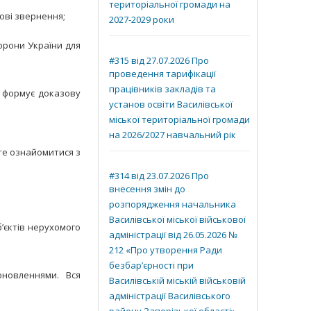
територіальної громади на
ові звернення;
2027-2029 роки
орони України для
#315 від 27.07.2026 Про
проведення тарифікації
працівників закладів та
а формує доказову
установ освіти Василівської
міської територіальної громади
на 2026/2027 навчальний рік
ете ознайомитися з
#314 від 23.07.2026 Про
внесення змін до
розпорядження начальника
Василівської міської військової
’єктів нерухомого
адміністрації від 26.05.2026 №
212 «Про утворення Ради
безбар’єрності при
новленнями. Вся
Василівській міській військовій
адміністрації Василівського