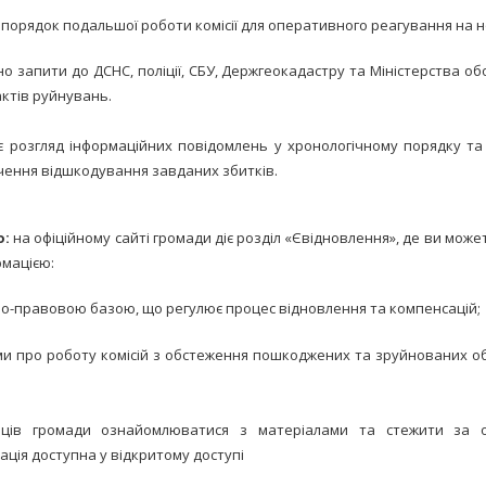
порядок подальшої роботи комісії для оперативного реагування на н
 запити до ДСНС, поліції, СБУ, Держгеокадастру та Міністерства об
ктів руйнувань.
є розгляд інформаційних повідомлень у хронологічному порядку т
чення відшкодування завданих збитків.
о:
на офіційному сайті громади діє розділ «Євідновлення», де ви мож
мацією:
о-правовою базою, що регулює процес відновлення та компенсацій;
ми про роботу комісій з обстеження пошкоджених та зруйнованих об
ців громади ознайомлюватися з матеріалами та стежити за о
ція доступна у відкритому доступі