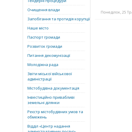
Тендерні процедури
Очищення влади
Понеділок, 25 Тр
Запобігання та протидія корупції
Наше місто
Паспорт громади
Розвиток громади
Питання декомунізації
Молодіжна рада
Звіти міської військової
адміністрації
Містобудівна документація
Інвестиційно привабливі
земельні ділянки
Реєстр містобудівних умов та
обмежень
Відділ «‎Центр надання
адміністративних послуг»