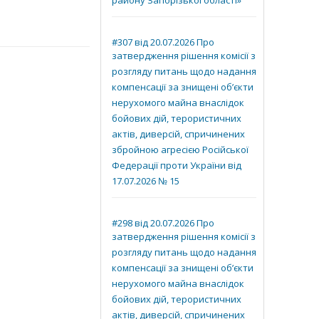
району Запорізької області»
#307 від 20.07.2026 Про
затвердження рішення комісії з
розгляду питань щодо надання
компенсації за знищені об’єкти
нерухомого майна внаслідок
бойових дій, терористичних
актів, диверсій, спричинених
збройною агресією Російської
Федерації проти України від
17.07.2026 № 15
#298 від 20.07.2026 Про
затвердження рішення комісії з
розгляду питань щодо надання
компенсації за знищені об’єкти
нерухомого майна внаслідок
бойових дій, терористичних
актів, диверсій, спричинених