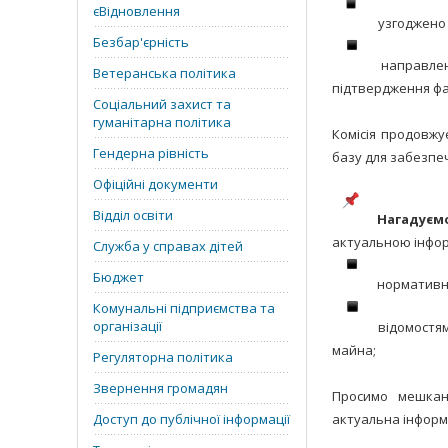
єВідновлення
узгоджено 
Безбар'єрність
направлено
Ветеранська політика
підтвердження фа
Соціальний захист та
гуманітарна політика
Комісія продовжу
Гендерна рівність
базу для забезпе
Офіційні документи
Відділ освіти
Нагадуєм
актуальною інфор
Служба у справах дітей
Бюджет
нормативн
Комунальні підприємства та
організації
відомостя
майна;
Регуляторна політика
Звернення громадян
Просимо мешкан
Доступ до публічної інформації
актуальна інформа