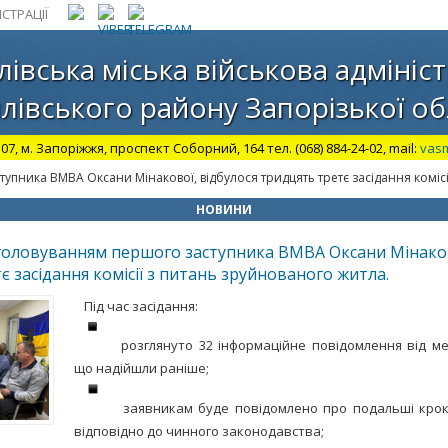
СТРАЦІЇ
лівська міська військова адмініст
лівського району Запорізької об
07, м. Запоріжжя, проспект Соборний, 164 тел. (068) 884-24-02, mail:
vas
тупника ВМВА Оксани Мінакової, відбулося тридцять третє засідання коміс
НОВИНИ
 головуванням першого заступника ВМВА Оксани Мінаков
 засідання комісії з питань зруйнованого житла.
Під час засідання:
розглянуто 32 інформаційне повідомлення від м
що надійшли раніше;
заявникам буде повідомлено про подальші кроки
відповідно до чинного законодавства;