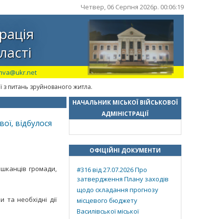
Четвер, 06 Серпня 2026р. 00:06:20
рація
ласті
mva@ukr.net
ії з питань зруйнованого житла.
НАЧАЛЬНИК МІСЬКОЇ ВІЙСЬКОВОЇ
АДМІНІСТРАЦІЇ
ої, відбулося
ОФІЦІЙНІ ДОКУМЕНТИ
ешканців громади,
#316 від 27.07.2026 Про
затвердження Плану заходів
щодо складання прогнозу
 та необхідні дії
місцевого бюджету
Василівської міської