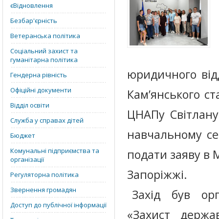
єВідновлення
Безбар'єрність
Ветеранська політика
Соціальний захист та
гуманітарна політика
юридичного від
Гендерна рівність
Офіційні документи
Кам’янського ст
Відділ освіти
ЦНАПу Світлану
Служба у справах дітей
навчальному се
Бюджет
Комунальні підприємства та
подати заяву в 
організації
Запоріжжі.
Регуляторна політика
Звернення громадян
Захід був ор
Доступ до публічної інформації
«Захист держа