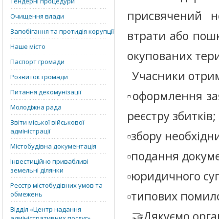
Тендерні процедури
присвячений 
Очищення влади
Запобігання та протидія корупції
втрати або пош
Наше місто
окупованих тери
Паспорт громади
Учасники отри
Розвиток громади
Питання декомунізації
▫️оформлення за
Молодіжна рада
реєстру збитків;
Звіти міської військової
адміністрації
▫️збору необхідн
Містобудівна документація
▫️подання докуме
Інвестиційно привабливі
земельні ділянки
▫️юридичного су
Реєстр містобудівних умов та
▫️типових помил
обмежень
Відділ «‎Центр надання
🤝Дякуємо орга
адміністративних послуг»