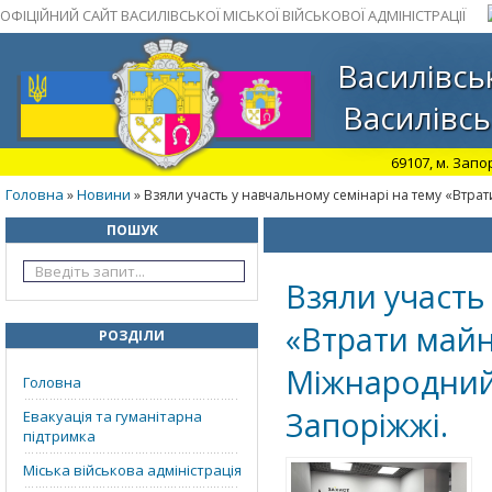
ОФІЦІЙНИЙ САЙТ ВАСИЛІВСЬКОЇ МІСЬКОЇ ВІЙСЬКОВОЇ АДМІНІСТРАЦІЇ
Василівськ
Василівсь
69107, м. Запо
Головна
Новини
»
» Взяли участь у навчальному семінарі на тему «Втрат
ПОШУК
Взяли участь
«Втрати майн
РОЗДІЛИ
Міжнародний 
Головна
Запоріжжі.
Евакуація та гуманітарна
підтримка
Міська військова адміністрація