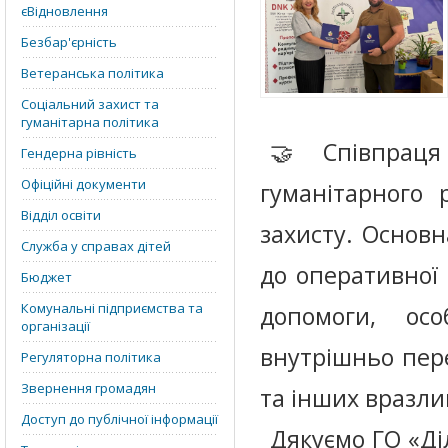
єВідновлення
Безбар'єрність
Ветеранська політика
Соціальний захист та
гуманітарна політика
🤝 Співпраця 
Гендерна рівність
Офіційні документи
гуманітарного 
Відділ освіти
захисту. Основ
Служба у справах дітей
до оперативної 
Бюджет
Комунальні підприємства та
допомоги, ос
організації
внутрішньо пере
Регуляторна політика
Звернення громадян
та інших вразли
Доступ до публічної інформації
Дякуємо ГО «Ді