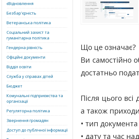
єВідновлення
Безбар'єрність
Ветеранська політика
Соціальний захист та
гуманітарна політика
Що це означає?
Гендерна рівність
Офіційні документи
Ви самостійно 
Відділ освіти
достатньо подат
Служба у справах дітей
Бюджет
Комунальні підприємства та
Після цього всі
організації
а також приходи
Регуляторна політика
Звернення громадян
• тип документа
Доступ до публічної інформації
• дату та час н