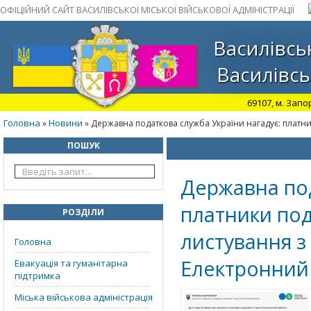
ОФІЦІЙНИЙ САЙТ ВАСИЛІВСЬКОЇ МІСЬКОЇ ВІЙСЬКОВОЇ АДМІНІСТРАЦІЇ
Василівськ
Василівсь
69107, м. Запо
Головна
Новини
»
» Державна податкова служба України нагадує: платни
ПОШУК
Державна под
платники под
РОЗДІЛИ
листування з
Головна
Електронний 
Евакуація та гуманітарна
підтримка
Міська військова адміністрація