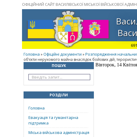
ОФІЦІЙНИЙ САЙТ ВАСИЛІВСЬКОЇ МІСЬКОЇ ВІЙСЬКОВОЇ АДМІНІ
Васи
Васи
691
Головна
Офіційні документи
Розпорядження начальника 
»
»
об’єкти нерухомого майна внаслідок бойових дій, терористич
Вівторок, 14 Квітня
ПОШУК
РОЗДІЛИ
Головна
Евакуація та гуманітарна
підтримка
Міська військова адміністрація