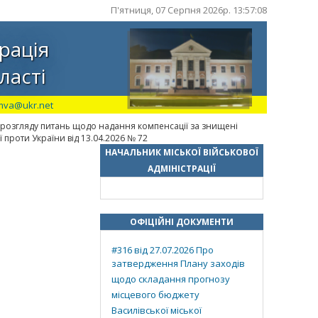
П'ятниця, 07 Серпня 2026р. 13:57:09
рація
ласті
mva@ukr.net
 розгляду питань щодо надання компенсації за знищені
 проти України від 13.04.2026 № 72
НАЧАЛЬНИК МІСЬКОЇ ВІЙСЬКОВОЇ
АДМІНІСТРАЦІЇ
ОФІЦІЙНІ ДОКУМЕНТИ
#316 від 27.07.2026 Про
затвердження Плану заходів
щодо складання прогнозу
місцевого бюджету
Василівської міської