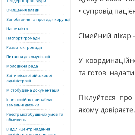
Тендерні процедури
• супровід паці
Очищення влади
Запобігання та протидія корупції
Наше місто
Сімейний лікар 
Паспорт громади
Розвиток громади
Питання декомунізації
У координаційн
Молодіжна рада
та готові надат
Звіти міської військової
адміністрації
Містобудівна документація
Піклуйтеся про 
Інвестиційно привабливі
земельні ділянки
якому довіряєте
Реєстр містобудівних умов та
обмежень
Відділ «‎Центр надання
адміністративних послуг»