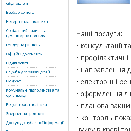
єВідновлення
Безбар'єрність
Ветеранська політика
Соціальний захист та
Наші послуги:
гуманітарна політика
• консультації т
Гендерна рівність
Офіційні документи
• профілактичні 
Відділ освіти
• направлення д
Служба у справах дітей
• електронні ре
Бюджет
Комунальні підприємства та
• оформлення лі
організації
• планова вакци
Регуляторна політика
Звернення громадян
• контроль пока
Доступ до публічної інформації
цукру в крові то