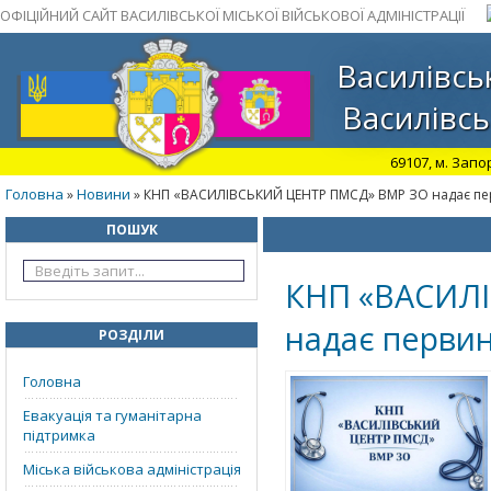
ОФІЦІЙНИЙ САЙТ ВАСИЛІВСЬКОЇ МІСЬКОЇ ВІЙСЬКОВОЇ АДМІНІСТРАЦІЇ
Василівськ
Василівсь
69107, м. Запо
Головна
Новини
»
» КНП «ВАСИЛІВСЬКИЙ ЦЕНТР ПМСД» ВМР ЗО надає пе
ПОШУК
КНП «ВАСИЛ
надає перви
РОЗДІЛИ
Головна
Евакуація та гуманітарна
підтримка
Міська військова адміністрація