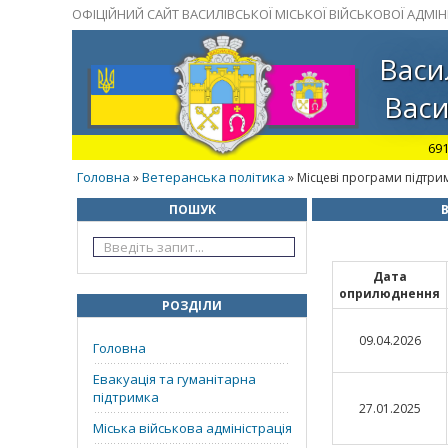
ОФІЦІЙНИЙ САЙТ ВАСИЛІВСЬКОЇ МІСЬКОЇ ВІЙСЬКОВОЇ АДМІНІ
Васи
Васи
691
Головна
Ветеранська політика
»
» Місцеві програми підтрим
ПОШУК
В
Дата
оприлюднення
РОЗДІЛИ
09.04.2026
Головна
Евакуація та гуманітарна
підтримка
27.01.2025
Міська військова адміністрація