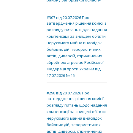
району Запорізької області»
#307 від 20.07.2026 Про
затвердження рішення комісії з
розгляду питань щодо надання
компенсації за знищені об’єкти
нерухомого майна внаслідок
бойових дій, терористичних
актів, диверсій, спричинених
збройною агресією Російської
Федерації проти України від
17.07.2026 № 15
#298 від 20.07.2026 Про
затвердження рішення комісії з
розгляду питань щодо надання
компенсації за знищені об’єкти
нерухомого майна внаслідок
бойових дій, терористичних
актів, диверсій, спричинених