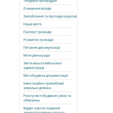
Тендерні процедури
Очищення влади
Запобігання та протидія корупції
Наше місто
Паспорт громади
Розвиток громади
Питання декомунізації
Молодіжна рада
Звіти міської військової
адміністрації
Містобудівна документація
Інвестиційно привабливі
земельні ділянки
Реєстр містобудівних умов та
обмежень
Відділ «‎Центр надання
адміністративних послуг»