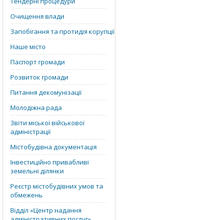
Тендерні процедури
Очищення влади
Запобігання та протидія корупції
Наше місто
Паспорт громади
Розвиток громади
Питання декомунізації
Молодіжна рада
Звіти міської військової
адміністрації
Містобудівна документація
Інвестиційно привабливі
земельні ділянки
Реєстр містобудівних умов та
обмежень
Відділ «‎Центр надання
адміністративних послуг»