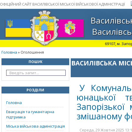
ОФІЦІЙНИЙ САЙТ ВАСИЛІВСЬКОЇ МІСЬКОЇ ВІЙСЬКОВОЇ АДМІНІСТРАЦІЇ
Василівськ
Василівсь
69107, м. Запо
Головна
» Оголошення
ВАСИЛІВСЬКА МІС
ПОШУК
У Комуналь
РОЗДІЛИ
юнацької тв
Головна
Запорізької
Евакуація та гуманітарна
змішаному фо
підтримка
Міська військова адміністрація
Середа, 29 Жовтня 2025 13:1