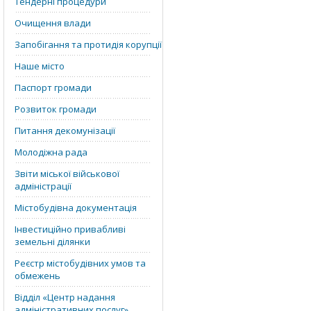
Тендерні процедури
Очищення влади
Запобігання та протидія корупції
Наше місто
Паспорт громади
Розвиток громади
Питання декомунізації
Молодіжна рада
Звіти міської військової
адміністрації
Містобудівна документація
Інвестиційно привабливі
земельні ділянки
Реєстр містобудівних умов та
обмежень
Відділ «‎Центр надання
адміністративних послуг»