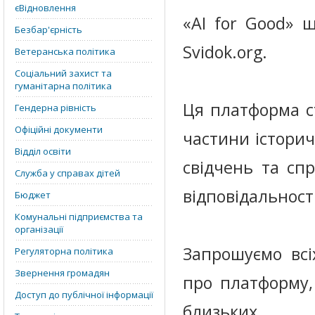
єВідновлення
«AI for Good» 
Безбар'єрність
Svidok.org.
Ветеранська політика
Соціальний захист та
гуманітарна політика
Ця платформа с
Гендерна рівність
Офіційні документи
частини істори
Відділ освіти
свідчень та сп
Служба у справах дітей
відповідальност
Бюджет
Комунальні підприємства та
організації
Запрошуємо всі
Регуляторна політика
Звернення громадян
про платформу,
Доступ до публічної інформації
близьких.