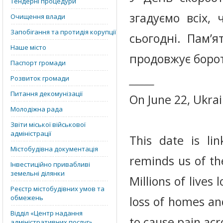
Тендерні процедури
згадуємо всіх,
Очищення влади
Запобігання та протидія корупції
сьогодні. Пам’
Наше місто
продовжує борот
Паспорт громади
_____
Розвиток громади
Питання декомунізації
On June 22, Ukra
Молодіжна рада
Звіти міської військової
адміністрації
This date is li
Містобудівна документація
reminds us of th
Інвестиційно привабливі
земельні ділянки
Millions of lives
Реєстр містобудівних умов та
обмежень
loss of homes an
Відділ «‎Центр надання
to cause pain acr
адміністративних послуг»