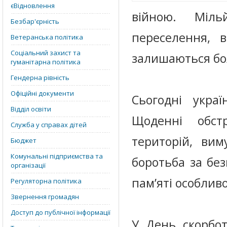
єВідновлення
війною. Міль
Безбар'єрність
переселення, в
Ветеранська політика
Соціальний захист та
залишаються бо
гуманітарна політика
Гендерна рівність
Офіційні документи
Сьогодні укра
Відділ освіти
Щоденні обстр
Служба у справах дітей
територій, ви
Бюджет
Комунальні підприємства та
боротьба за без
організації
пам’яті особлив
Регуляторна політика
Звернення громадян
Доступ до публічної інформації
У День скорбот