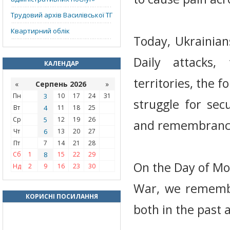
Трудовий архів Василівської ТГ
Квартирний облік
Today, Ukrainian
Daily attacks,
КАЛЕНДАР
territories, the 
«
Серпень 2026
»
Пн
3
10
17
24
31
struggle for se
Вт
4
11
18
25
Ср
5
12
19
26
and remembrance 
Чт
6
13
20
27
Пт
7
14
21
28
Сб
1
8
15
22
29
On the Day of Mo
Нд
2
9
16
23
30
War, we remembe
КОРИСНІ ПОСИЛАННЯ
both in the past 