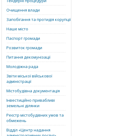
Тендерні процедури
Очищення влади
Запобігання та протидія корупції
Наше місто
Паспорт громади
Розвиток громади
Питання декомунізації
Молодіжна рада
Звіти міської військової
адміністрації
Містобудівна документація
Інвестиційно привабливі
земельні ділянки
Реєстр містобудівних умов та
обмежень
Відділ «‎Центр надання
адміністративних послуг»