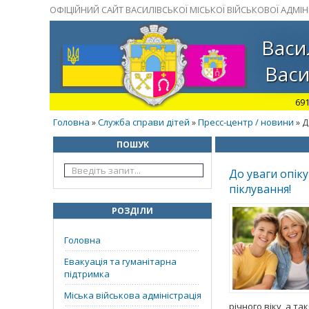
ОФІЦІЙНИЙ САЙТ ВАСИЛІВСЬКОЇ МІСЬКОЇ ВІЙСЬКОВОЇ АДМІНІ
Васи
Васи
691
Головна
Служба справи дітей
Пресс-центр / новини
»
»
» Д
ПОШУК
До уваги опіку
піклування!
РОЗДІЛИ
Головна
Евакуація та гуманітарна
підтримка
Міська військова адміністрація
річного віку, а т