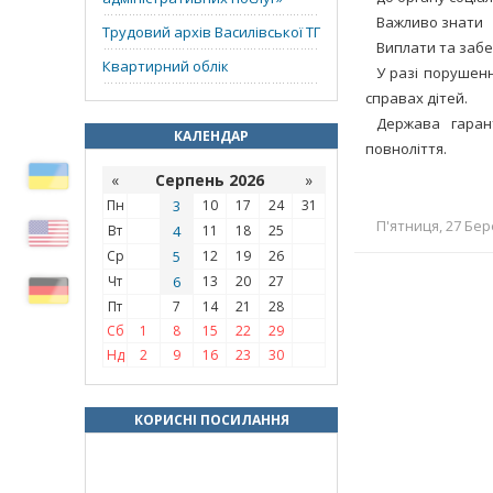
Важливо знати
Трудовий архів Василівської ТГ
Виплати та забе
Квартирний облік
У разі порушенн
справах дітей.
Держава гарант
КАЛЕНДАР
повноліття.
«
Серпень 2026
»
Пн
3
10
17
24
31
П'ятниця, 27 Бер
Вт
4
11
18
25
Ср
5
12
19
26
Чт
6
13
20
27
Пт
7
14
21
28
Сб
1
8
15
22
29
Нд
2
9
16
23
30
КОРИСНІ ПОСИЛАННЯ