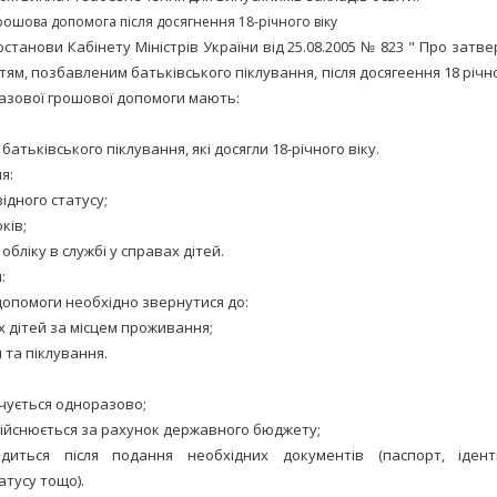
ошова допомога після досягнення 18-річного віку
останови Кабінету Міністрів України від 25.08.2005 № 823 " Про зат
дітям, позбавленим батьківського піклування, після досягеення 18 річно
зової грошової допомоги мають:
 батьківського піклування, які досягли 18-річного віку.
я:
ідного статусу;
ків;
бліку в службі у справах дітей.
:
опомоги необхідно звернутися до:
х дітей за місцем проживання;
 та піклування.
чується одноразово;
ійснюється за рахунок державного бюджету;
диться після подання необхідних документів (паспорт, ідент
атусу тощо).