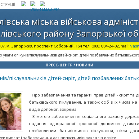
СТРАЦІЇ
лівська міська військова адмініст
лівського району Запорізької об
07, м. Запоріжжя, проспект Соборний, 164 тел. (068) 884-24-02, mail:
vas
о уваги опікунів/піклувальників дітей-сиріт, дітей позбавлених батьківськог
ПРЕСС-ЦЕНТР / НОВИНИ
нів/піклувальників дітей-сиріт, дітей позбавлених бать
Про забезпечення та гарантії прав дітей - сиріт та 
батьківського піклування, а також осіб з їх числа н
видів допомог, зокрема:
З метою забезпечення соціального захисту держ
надання одноразової грошової допомоги дітям-с
позбавленим батьківського піклування, після дос
акож виплат і забезпечення для випускників закладів освіти.