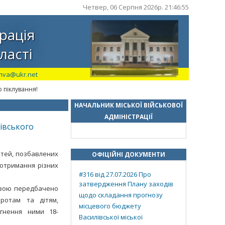
Четвер, 06 Серпня 2026р. 21:46:56
рація
ласті
mva@ukr.net
о піклування!
НАЧАЛЬНИК МІСЬКОЇ ВІЙСЬКОВОЇ
АДМІНІСТРАЦІЇ
ківського
дітей, позбавлених
ОФІЦІЙНІ ДОКУМЕНТИ
а отримання різних
#316 від 27.07.2026 Про
затвердження Плану заходів
авою передбачено
щодо складання прогнозу
иротам та дітям,
місцевого бюджету
ягнення ними 18-
Василівської міської