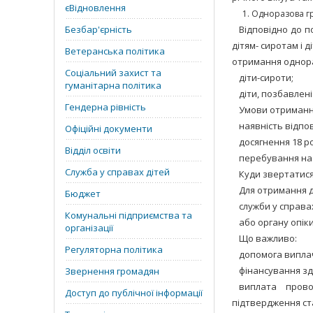
єВідновлення
Одноразова гр
Безбар'єрність
Відповідно до п
дітям- сиротам і 
Ветеранська політика
отримання однора
Соціальний захист та
діти-сироти;
гуманітарна політика
діти, позбавлені
Гендерна рівність
Умови отриманн
наявність відпов
Офіційні документи
досягнення 18 ро
Відділ освіти
перебування на о
Служба у справах дітей
Куди звертатися
Для отримання д
Бюджет
служби у справа
Комунальні підприємства та
або органу опіки
організації
Що важливо:
Регуляторна політика
допомога випла
фінансування зд
Звернення громадян
виплата прово
Доступ до публічної інформації
підтвердження ст