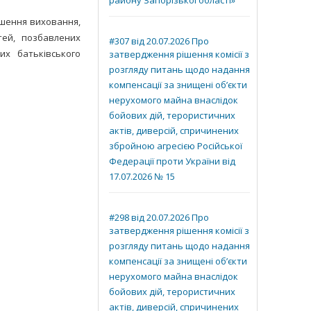
району Запорізької області»
іпшення виховання,
тей, позбавлених
#307 від 20.07.2026 Про
них батьківського
затвердження рішення комісії з
розгляду питань щодо надання
компенсації за знищені об’єкти
нерухомого майна внаслідок
бойових дій, терористичних
актів, диверсій, спричинених
збройною агресією Російської
Федерації проти України від
17.07.2026 № 15
#298 від 20.07.2026 Про
затвердження рішення комісії з
розгляду питань щодо надання
компенсації за знищені об’єкти
нерухомого майна внаслідок
бойових дій, терористичних
актів, диверсій, спричинених