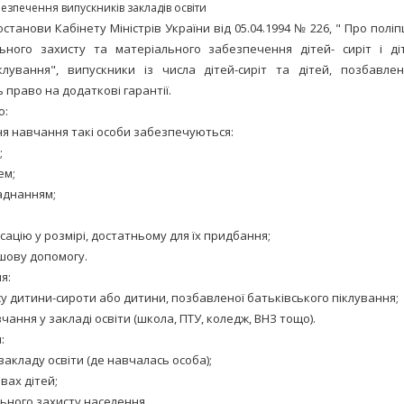
езпечення випускників закладів освіти
останови Кабінету Міністрів України від 05.04.1994 № 226, " Про пол
льного захисту та матеріального забезпечення дітей- сиріт і ді
клування", випускники із числа дітей-сиріт та дітей, позбавле
 право на додаткові гарантії.
о:
я навчання такі особи забезпечуються:
;
ем;
аднанням;
ацію у розмірі, достатньому для їх придбання;
шову допомогу.
я:
су дитини-сироти або дитини, позбавленої батьківського піклування;
ання у закладі освіти (школа, ПТУ, коледж, ВНЗ тощо).
:
 закладу освіти (де навчалась особа);
вах дітей;
льного захисту населення.