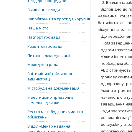
Тендерні процедури
Виплати та заб
Відповідно до п
Очищення влади
навчання, соціа
Запобігання та протидія корупції
батьківського пі
Наше місто
піклування, мають
Що передбачен
Паспорт громади
Після завершенн
Розвиток громади
одягом і взуттям
Питання декомунізації
м’яким інвентар
необхідним обл
Молодіжна рада
АБО отримують:
Звіти міської військової
грошову компенс
адміністрації
одноразову гро
Містобудівна документація
Умови отриманн
Інвестиційно привабливі
наявність стату
земельні ділянки
завершення навч
Куди звертатися
Реєстр містобудівних умов та
обмежень
до адміністрації
до служби у спра
Відділ «‎Центр надання
до органу соціа
адміністративних послуг»