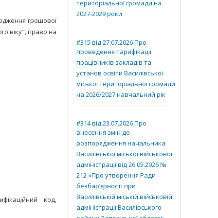
територіальної громади на
2027-2029 роки
вердження грошової
го віку", право на
#315 від 27.07.2026 Про
проведення тарифікації
працівників закладів та
установ освіти Василівської
міської територіальної громади
на 2026/2027 навчальний рік
#314 від 23.07.2026 Про
внесення змін до
розпорядження начальника
Василівської міської військової
адміністрації від 26.05.2026 №
212 «Про утворення Ради
безбар’єрності при
Василівській міській військовій
ифікаційний код,
адміністрації Василівського