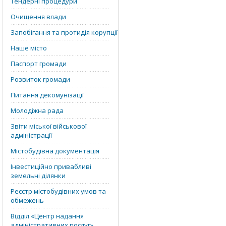
Тендерні процедури
Очищення влади
Запобігання та протидія корупції
Наше місто
Паспорт громади
Розвиток громади
Питання декомунізації
Молодіжна рада
Звіти міської військової
адміністрації
Містобудівна документація
Інвестиційно привабливі
земельні ділянки
Реєстр містобудівних умов та
обмежень
Відділ «‎Центр надання
адміністративних послуг»