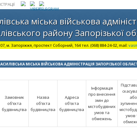
СТРАЦІЇ
лівська міська військова адмініст
лівського району Запорізької об
07, м. Запоріжжя, проспект Соборний, 164 тел. (068) 884-24-02, mail:
vas
АСИЛІВСЬКА МІСЬКА ВІЙСЬКОВА АДМІНІСТРАЦІЯ ЗАПОРІЗЬКОЇ ОБЛАС
Підстав
Інформація
скасув
про внесення
Замовник
Назва
Адреса
або
змін до
об’єкта
об’єкта
об’єкта
зупиненн
містобудівних
будівництва
будівництва
будівництва
містобуд
умов та
умов 
обмежень
обмеж