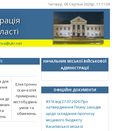
Четвер, 06 Серпня 2026р. 17:11:10
рація
ласті
mva@ukr.net
ТІ
НАЧАЛЬНИК МІСЬКОЇ ВІЙСЬКОВОЇ
АДМІНІСТРАЦІЇ
а для
Електронна
ання
скан-копія
ОФІЦІЙНІ ДОКУМЕНТИ
примірника
я дії
#316 від 27.07.2026 Про
містобудівних
івних
затвердження Плану заходів
умов та
та
обмежень
щодо складання прогнозу
ень
місцевого бюджету
Василівської міської