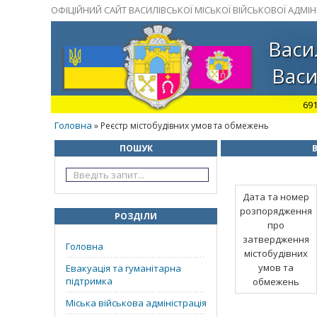
ОФІЦІЙНИЙ САЙТ ВАСИЛІВСЬКОЇ МІСЬКОЇ ВІЙСЬКОВОЇ АДМІНІ
Васи
Васи
691
Головна
» Реєстр містобудівних умов та обмежень
ПОШУК
В
Дата та номер
розпорядження
РОЗДІЛИ
про
затвердження
Головна
містобудівних
умов та
Евакуація та гуманітарна
підтримка
обмежень
Міська військова адміністрація