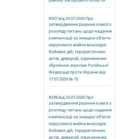
району Запорізької області»
#307 від 20.07.2026 Про
затвердження рішення комісії з
розгляду питань щодо надання
компенсації за знищені об’єкти
нерухомого майна внаслідок
бойових дій, терористичних
актів, диверсій, спричинених
збройною агресією Російської
Федерації проти України від
17.07.2026 № 15
#298 від 20.07.2026 Про
затвердження рішення комісії з
розгляду питань щодо надання
компенсації за знищені об’єкти
нерухомого майна внаслідок
бойових дій, терористичних
актів, диверсій, спричинених