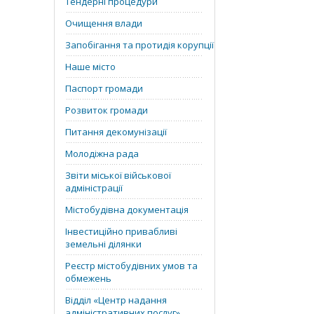
Тендерні процедури
Очищення влади
Запобігання та протидія корупції
Наше місто
Паспорт громади
Розвиток громади
Питання декомунізації
Молодіжна рада
Звіти міської військової
адміністрації
Містобудівна документація
Інвестиційно привабливі
земельні ділянки
Реєстр містобудівних умов та
обмежень
Відділ «‎Центр надання
адміністративних послуг»