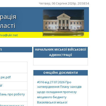
Четвер, 06 Серпня 2026р. 20:58:55
рація
ласті
mva@ukr.net
ТІ
НАЧАЛЬНИК МІСЬКОЇ ВІЙСЬКОВОЇ
АДМІНІСТРАЦІЇ
ОФІЦІЙНІ ДОКУМЕНТИ
рік.pdf
#316 від 27.07.2026 Про
df
затвердження Плану заходів
щодо складання прогнозу
рбань про роботу
місцевого бюджету
Василівської міської
 Золотаренко за