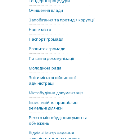
Тендерні процедури
Очищення влади
Запобігання та протидія корупції
Наше місто
Паспорт громади
Розвиток громади
Питання декомунізації
Молодіжна рада
Звіти міської військової
адміністрації
Містобудівна документація
Інвестиційно привабливі
земельні ділянки
Реєстр містобудівних умов та
обмежень
Відділ «‎Центр надання
адміністративних послуг»