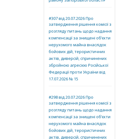
району Запорізької області»
#307 від 20.07.2026 Про
затвердження рішення комісії з
розгляду питань щодо надання
компенсації за знищені об’єкти
нерухомого майна внаслідок
бойових дій, терористичних
актів, диверсій, спричинених
збройною агресією Російської
Федерації проти України від
17.07.2026 № 15
#298 від 20.07.2026 Про
затвердження рішення комісії з
розгляду питань щодо надання
компенсації за знищені об’єкти
нерухомого майна внаслідок
бойових дій, терористичних
актів, диверсій, спричинених