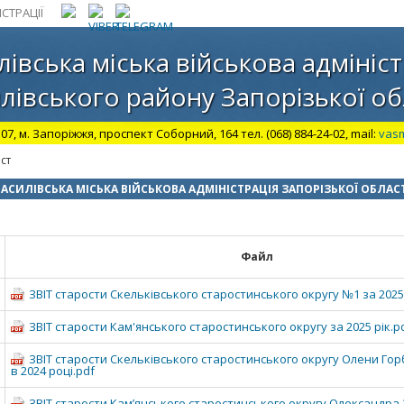
СТРАЦІЇ
лівська міська військова адмініст
лівського району Запорізької об
07, м. Запоріжжя, проспект Соборний, 164 тел. (068) 884-24-02, mail:
vas
ост
АСИЛІВСЬКА МІСЬКА ВІЙСЬКОВА АДМІНІСТРАЦІЯ ЗАПОРІЗЬКОЇ ОБЛАС
Файл
ЗВІТ старости Скельківського старостинського округу №1 за 2025 
ЗВІТ старости Кам'янського старостинського округу за 2025 рік.p
ЗВІТ старости Скельківського старостинського округу Олени Го
в 2024 році.pdf
ЗВІТ старости Кам’янського старостинського округу Олександра