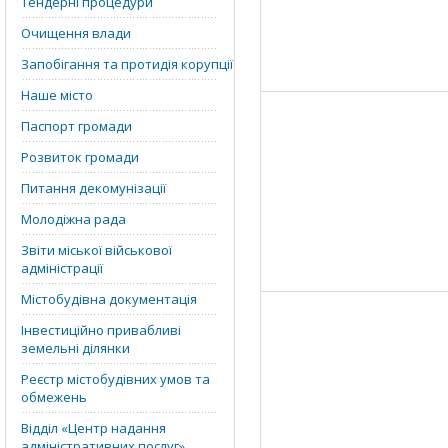
Тендерні процедури
Очищення влади
Запобігання та протидія корупції
Наше місто
Паспорт громади
Розвиток громади
Питання декомунізації
Молодіжна рада
Звіти міської військової
адміністрації
Містобудівна документація
Інвестиційно привабливі
земельні ділянки
Реєстр містобудівних умов та
обмежень
Відділ «‎Центр надання
адміністративних послуг»