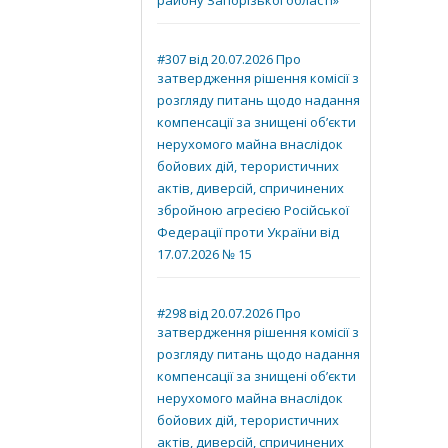
району Запорізької області»
#307 від 20.07.2026 Про
затвердження рішення комісії з
розгляду питань щодо надання
компенсації за знищені об’єкти
нерухомого майна внаслідок
бойових дій, терористичних
актів, диверсій, спричинених
збройною агресією Російської
Федерації проти України від
17.07.2026 № 15
#298 від 20.07.2026 Про
затвердження рішення комісії з
розгляду питань щодо надання
компенсації за знищені об’єкти
нерухомого майна внаслідок
бойових дій, терористичних
актів, диверсій, спричинених