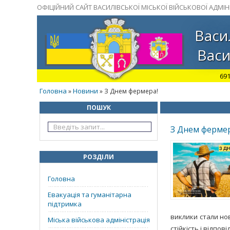
ОФІЦІЙНИЙ САЙТ ВАСИЛІВСЬКОЇ МІСЬКОЇ ВІЙСЬКОВОЇ АДМІНІ
Васи
Васи
691
Головна
Новини
»
» З Днем фермера!
ПОШУК
З Днем фермер
РОЗДІЛИ
Головна
Евакуація та гуманітарна
підтримка
виклики стали но
Міська військова адміністрація
стійкість і відпові