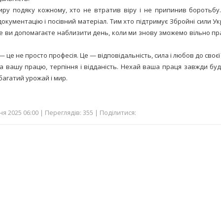
ру подяку кожному, хто не втратив віру і не припинив боротьбу.
 документацію і посівний матеріал. Тим хто підтримує Збройні сили У
е ви допомагаєте наблизити день, коли ми знову зможемо вільно п
це не просто професія. Це — відповідальність, сила і любов до своєї 
 вашу працю, терпіння і відданість. Нехай ваша праця завжди буде
багатий урожай і мир.
я 2025 06:00 | Переглядів: 355 | Поділитися: