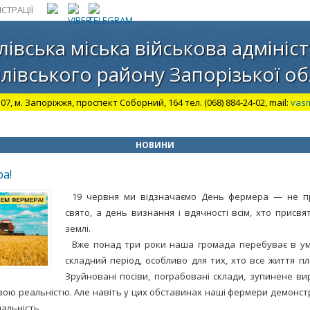
СТРАЦІЇ
лівська міська військова адмініст
лівського району Запорізької об
07, м. Запоріжжя, проспект Соборний, 164 тел. (068) 884-24-02, mail:
vas
НОВИНИ
а!
19 червня ми відзначаємо День фермера — не п
свято, а день визнання і вдячності всім, хто присвя
землі.
Вже понад три роки наша громада перебуває в умо
складний період, особливо для тих, хто все життя п
Зруйновані посіви, пограбовані склади, зупинене в
вою реальністю. Але навіть у цих обставинах наші фермери демонс
дальність.