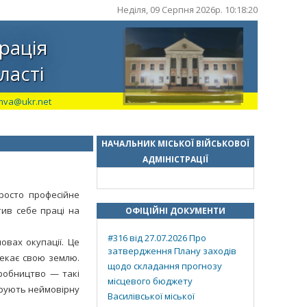
Неділя, 09 Серпня 2026р. 10:18:21
рація
ласті
mva@ukr.net
НАЧАЛЬНИК МІСЬКОЇ ВІЙСЬКОВОЇ
АДМІНІСТРАЦІЇ
росто професійне
тив себе праці на
ОФІЦІЙНІ ДОКУМЕНТИ
#316 від 27.07.2026 Про
вах окупації. Це
затвердження Плану заходів
лекає свою землю.
щодо складання прогнозу
иробництво — такі
місцевого бюджету
трують неймовірну
Василівської міської