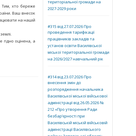
територіальної громади на
 Тим, хто береже
2027-2029 роки
країни. Ваш внесок
рацювати на нашій
#315 від 27.07.2026 Про
проведення тарифікації
землі.
працівників закладів та
 гідно оцінена, а
установ освіти Василівської
міської територіальної громади
на 2026/2027 навчальний рік
#314 від 23.07.2026 Про
внесення змін до
розпорядження начальника
Василівської міської військової
адміністрації від 26.05.2026 №
212 «Про утворення Ради
безбар’єрності при
Василівській міській військовій
адміністрації Василівського