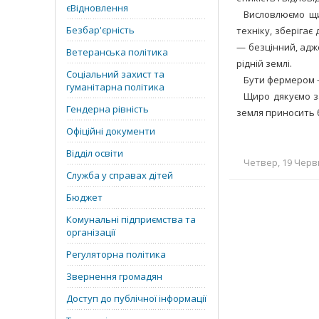
єВідновлення
Висловлюємо щи
Безбар'єрність
техніку, зберігає
— безцінний, адж
Ветеранська політика
рідній землі.
Соціальний захист та
Бути фермером — 
гуманітарна політика
Щиро дякуємо за
Гендерна рівність
земля приносить 
Офіційні документи
Відділ освіти
Четвер, 19 Червн
Служба у справах дітей
Бюджет
Комунальні підприємства та
організації
Регуляторна політика
Звернення громадян
Доступ до публічної інформації