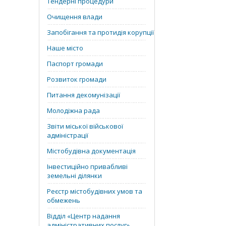
Тендерні процедури
Очищення влади
Запобігання та протидія корупції
Наше місто
Паспорт громади
Розвиток громади
Питання декомунізації
Молодіжна рада
Звіти міської військової
адміністрації
Містобудівна документація
Інвестиційно привабливі
земельні ділянки
Реєстр містобудівних умов та
обмежень
Відділ «‎Центр надання
адміністративних послуг»