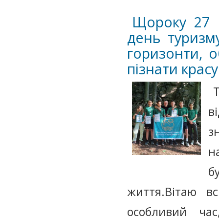
Щороку 27 в
день туризму
горизонти, о
пізнати красу
в
з
н
б
життя.Вітаю в
особливий ча