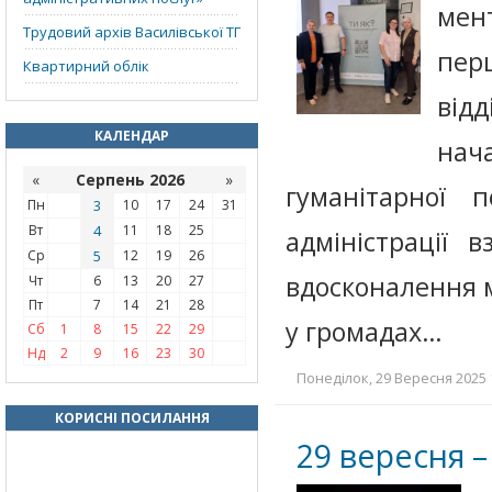
мен
Трудовий архів Василівської ТГ
пер
Квартирний облік
від
КАЛЕНДАР
нач
«
Серпень 2026
»
гуманітарної п
Пн
3
10
17
24
31
Вт
4
11
18
25
адміністрації 
Ср
5
12
19
26
вдосконалення м
Чт
6
13
20
27
Пт
7
14
21
28
у громадах…
Сб
1
8
15
22
29
Нд
2
9
16
23
30
Понеділок, 29 Вересня 2025 
КОРИСНІ ПОСИЛАННЯ
29 вересня –