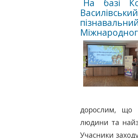
На базі Ко
Василівсь
пізнавальн
Міжнародног
дорослим, що
людини та найз
Учасники заходу