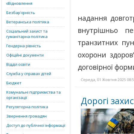
єВідновлення
Безбар'єрність
надання довгот
Ветеранська політика
внутрішньо пе
Соціальний захист та
гуманітарна політика
транзитних пун
Гендерна рівність
охорони здоров
Офіційні документи
Відділ освіти
договірної форм
Служба у справах дітей
Середа, 01 Жовтня 2025 08:5
Бюджет
Комунальні підприємства та
організації
Дорогі захис
Регуляторна політика
Звернення громадян
Доступ до публічної інформації