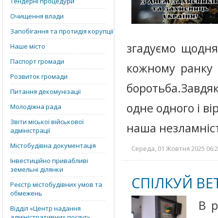
Тендерні процедури
Очищення влади
Запобігання та протидія корупції
згадуємо щодня
Наше місто
Паспорт громади
кожному ранку 
Розвиток громади
боротьба.Завдя
Питання декомунізації
одне одного і в
Молодіжна рада
Звіти міської військової
наша незламніс
адміністрації
Містобудівна документація
Середа, 01 Жовтня 2025 06:2
Інвестиційно привабливі
земельні ділянки
СПІЛКУЙ ВЕ
Реєстр містобудівних умов та
обмежень
В р
Відділ «‎Центр надання
адміністративних послуг»