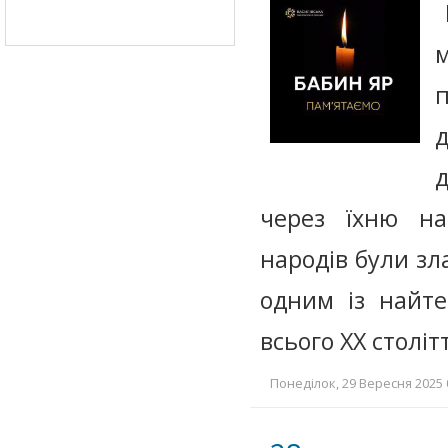
м
через їхню нац
народів були зла
одним із найте
всього ХХ століт
Понеділок, 29 Вересня 2025 