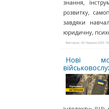
знання, інстру
розвитку, само
завдяки навча
юридичну, психо
Вівторок, 03 Червня 2025 14:
Нові мо
військовослу
інтелекту» (ШІ: