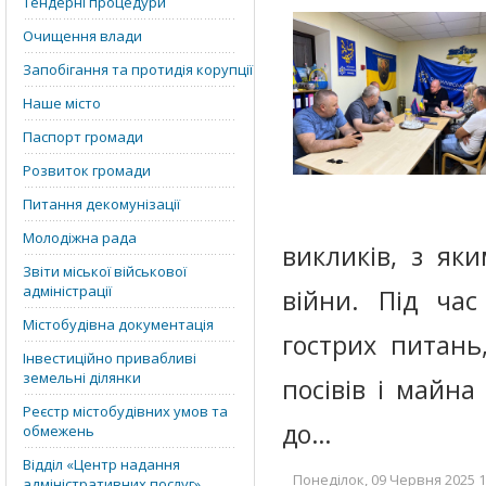
Тендерні процедури
Очищення влади
Запобігання та протидія корупції
Наше місто
Паспорт громади
Розвиток громади
Питання декомунізації
Молодіжна рада
викликів, з як
Звіти міської військової
адміністрації
війни. Під ча
Містобудівна документація
гострих питань
Інвестиційно привабливі
земельні ділянки
посівів і майна
Реєстр містобудівних умов та
до…
обмежень
Відділ «‎Центр надання
Понеділок, 09 Червня 2025 1
адміністративних послуг»