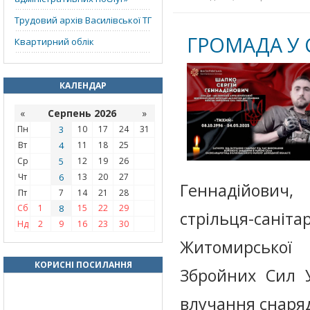
Трудовий архів Василівської ТГ
ГРОМАДА У 
Квартирний облік
КАЛЕНДАР
«
Серпень 2026
»
Пн
3
10
17
24
31
Вт
4
11
18
25
Ср
5
12
19
26
Чт
6
13
20
27
Геннадійович
Пт
7
14
21
28
Сб
1
8
15
22
29
стрільця-сан
Нд
2
9
16
23
30
Житомирської
КОРИСНІ ПОСИЛАННЯ
Збройних Сил У
влучання снаряд