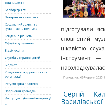
єВідновлення
Безбар'єрність
Ветеранська політика
Соціальний захист та
підготували яс
гуманітарна політика
Гендерна рівність
сповнений муз
Офіційні документи
цікавістю слух
Відділ освіти
інструмент — 
Служба у справах дітей
Бюджет
насолоджувалас
Комунальні підприємства та
організації
Понеділок, 09 Червня 2025 1
Регуляторна політика
Звернення громадян
Сергій Ка
Доступ до публічної інформації
Василівської