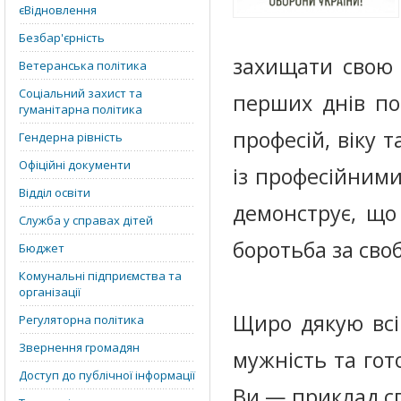
єВідновлення
Безбар'єрність
захищати свою 
Ветеранська політика
Соціальний захист та
перших днів по
гуманітарна політика
професій, віку т
Гендерна рівність
Офіційні документи
із професійними
Відділ освіти
демонструє, що 
Служба у справах дітей
боротьба за сво
Бюджет
Комунальні підприємства та
організації
Щиро дякую всім
Регуляторна політика
Звернення громадян
мужність та гот
Доступ до публічної інформації
Ви — приклад сп