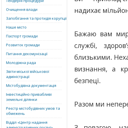
Тендерні процедури
надихає мільйон
Очищення влади
Запобігання та протидія корупції
Наше місто
Бажаю вам мирн
Паспорт громади
службі, здоро
Розвиток громади
Питання декомунізації
близькими. Нех
Молодіжна рада
визнання, а кр
Звіти міської військової
адміністрації
безпеці.
Містобудівна документація
Інвестиційно привабливі
земельні ділянки
Разом ми непере
Реєстр містобудівних умов та
обмежень
Відділ «‎Центр надання
З повагою, нач
адміністративних послуг»