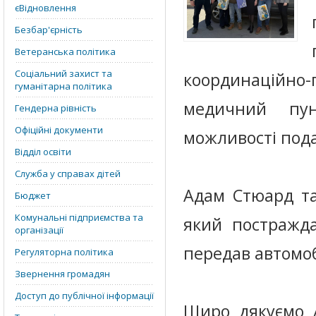
єВідновлення
Безбар'єрність
Ветеранська політика
Соціальний захист та
координаційно
гуманітарна політика
медичний пун
Гендерна рівність
Офіційні документи
можливості пода
Відділ освіти
Служба у справах дітей
Адам Стюард та
Бюджет
Комунальні підприємства та
який постражда
організації
передав автомоб
Регуляторна політика
Звернення громадян
Доступ до публічної інформації
Щиро дякуємо Ад