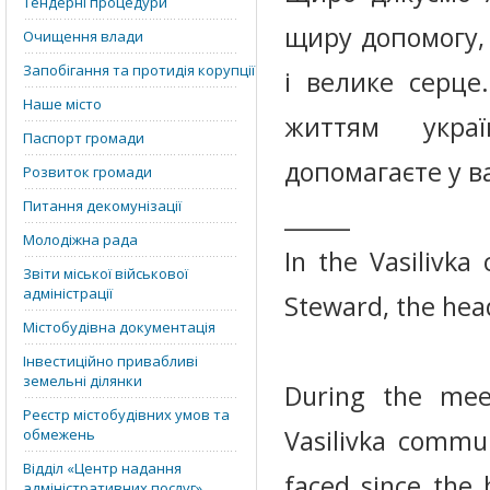
Тендерні процедури
щиру допомогу, 
Очищення влади
Запобігання та протидія корупції
і велике серце
Наше місто
життям украї
Паспорт громади
допомагаєте у в
Розвиток громади
Питання декомунізації
______
Молодіжна рада
In the Vasilivk
Звіти міської військової
адміністрації
Steward, the head
Містобудівна документація
Інвестиційно привабливі
земельні ділянки
During the mee
Реєстр містобудівних умов та
Vasilivka commu
обмежень
Відділ «‎Центр надання
faced since the 
адміністративних послуг»