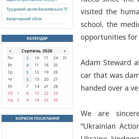
Трудовий архів Василівської ТГ
visited the huma
Квартирний облік
school, the medi
opportunities for
КАЛЕНДАР
«
Серпень 2026
»
Пн
3
10
17
24
31
Adam Steward als
Вт
4
11
18
25
Ср
5
12
19
26
car that was dam
Чт
6
13
20
27
handed over a veh
Пт
7
14
21
28
Сб
1
8
15
22
29
Нд
2
9
16
23
30
We are sincere
КОРИСНІ ПОСИЛАННЯ
“Ukrainian Actio
Ukraine, kindness