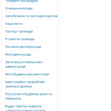
Тендерні процедури
Очищення влади
Запобігання та протидія корупції
Наше місто
Паспорт громади
Розвиток громади
Питання декомунізації
Молодіжна рада
Звіти міської військової
адміністрації
Містобудівна документація
Інвестиційно привабливі
земельні ділянки
Реєстр містобудівних умов та
обмежень
Відділ «‎Центр надання
адміністративних послуг»