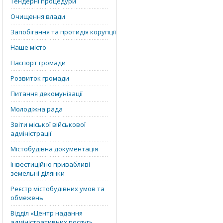
Тендерні процедури
Очищення влади
Запобігання та протидія корупції
Наше місто
Паспорт громади
Розвиток громади
Питання декомунізації
Молодіжна рада
Звіти міської військової
адміністрації
Містобудівна документація
Інвестиційно привабливі
земельні ділянки
Реєстр містобудівних умов та
обмежень
Відділ «‎Центр надання
адміністративних послуг»