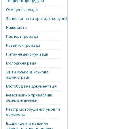
Тендерні процедури
Очищення влади
Запобігання та протидія корупції
Наше місто
Паспорт громади
Розвиток громади
Питання декомунізації
Молодіжна рада
Звіти міської військової
адміністрації
Містобудівна документація
Інвестиційно привабливі
земельні ділянки
Реєстр містобудівних умов та
обмежень
Відділ «‎Центр надання
адміністративних послуг»