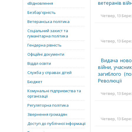
ветеранів війн
єВідновлення
Безбар'єрність
Четвер, 13 Берез
Ветеранська політика
Соціальний захист та
гуманітарна політика
Четвер, 13 Берез
Гендерна рівність
Офіційні документи
Видача новог
Відділ освіти
війни, учасник
Служба у справах дітей
загиблого (п
Революції
Бюджет
Комунальні підприємства та
Четвер, 13 Берез
організації
Регуляторна політика
Звернення громадян
Четвер, 13 Берез
Доступ до публічної інформації