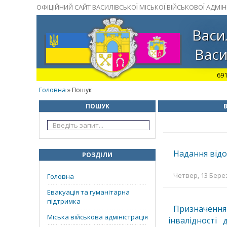
ОФІЦІЙНИЙ САЙТ ВАСИЛІВСЬКОЇ МІСЬКОЇ ВІЙСЬКОВОЇ АДМІНІ
Васи
Васи
691
Головна
» Пошук
ПОШУК
В
Надання відо
РОЗДІЛИ
Четвер, 13 Берез
Головна
Евакуація та гуманітарна
підтримка
Призначення
Міська військова адміністрація
інвалідності