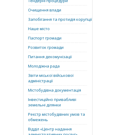
Тендерні процедури
Очищення влади
Запобігання та протидія корупції
Наше місто
Паспорт громади
Розвиток громади
Питання декомунізації
Молодіжна рада
Звіти міської військової
адміністрації
Містобудівна документація
Інвестиційно привабливі
земельні ділянки
Реєстр містобудівних умов та
обмежень
Відділ «‎Центр надання
адміністративних послуг»