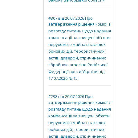
району Запорізької області»
#307 від 20.07.2026 Про
затвердження рішення комісії з
розгляду питань щодо надання
компенсації за знищені об’єкти
нерухомого майна внаслідок
бойових дій, терористичних
актів, диверсій, спричинених
збройною агресією Російської
Федерації проти України від
17.07.2026 № 15
#298 від 20.07.2026 Про
затвердження рішення комісії з
розгляду питань щодо надання
компенсації за знищені об’єкти
нерухомого майна внаслідок
бойових дій, терористичних
актів, диверсій, спричинених