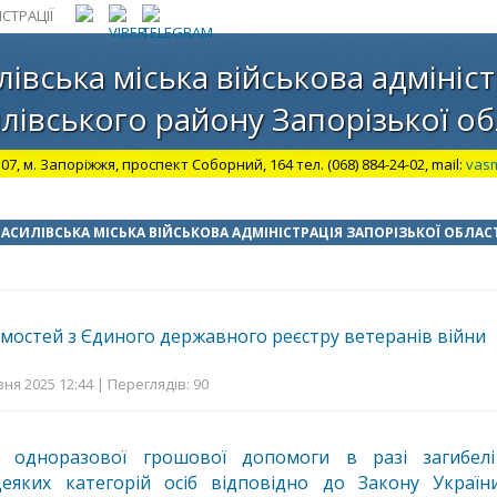
СТРАЦІЇ
лівська міська військова адмініст
лівського району Запорізької об
07, м. Запоріжжя, проспект Соборний, 164 тел. (068) 884-24-02, mail:
vas
АСИЛІВСЬКА МІСЬКА ВІЙСЬКОВА АДМІНІСТРАЦІЯ ЗАПОРІЗЬКОЇ ОБЛАС
мостей з Єдиного державного реєстру ветеранів війни
ня 2025 12:44 | Переглядів: 90
 одноразової грошової допомоги в разі загибелі
 деяких категорій осіб відповідно до Закону Україн