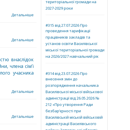
територіальної громади на
2027-2029 роки
Детальніше
#315 від 27.07.2026 Про
проведення тарифікації
працівників закладів та
Детальніше
установ освіти Василівської
міської територіальної громади
на 2026/2027 навчальний рік
істю внаслідок
ни, члена сім’ї
лого учасника
#314 від 23.07.2026 Про
внесення змін до
розпорядження начальника
Детальніше
Василівської міської військової
адміністрації від 26.05.2026 №
212 «Про утворення Ради
безбар’єрності при
Детальніше
Василівській міській військовій
адміністрації Василівського