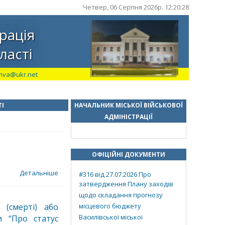
Четвер, 06 Серпня 2026р. 12:20:28
рація
ласті
mva@ukr.net
ТІ
НАЧАЛЬНИК МІСЬКОЇ ВІЙСЬКОВОЇ
АДМІНІСТРАЦІЇ
ОФІЦІЙНІ ДОКУМЕНТИ
Детальніше
#316 від 27.07.2026 Про
затвердження Плану заходів
щодо складання прогнозу
 (смерті) або
місцевого бюджету
Василівської міської
и “Про статус