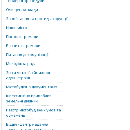
Тендерні процедури
Очищення влади
Запобігання та протидія корупції
Наше місто
Паспорт громади
Розвиток громади
Питання декомунізації
Молодіжна рада
Звіти міської військової
адміністрації
Містобудівна документація
Інвестиційно привабливі
земельні ділянки
Реєстр містобудівних умов та
обмежень
Відділ «‎Центр надання
адміністративних послуг»