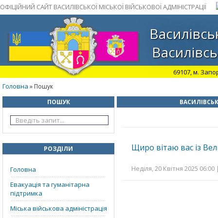
ОФІЦІЙНИЙ САЙТ ВАСИЛІВСЬКОЇ МІСЬКОЇ ВІЙСЬКОВОЇ АДМІНІСТРАЦІЇ
Василівськ
Василівсь
69107, м. Запо
Головна
» Пошук
ПОШУК
ВАСИЛІВСЬК
Щиро вітаю вас із Ве
РОЗДІЛИ
Неділя, 20 Квітня 2025 06:00 
Головна
Евакуація та гуманітарна
підтримка
Міська військова адміністрація