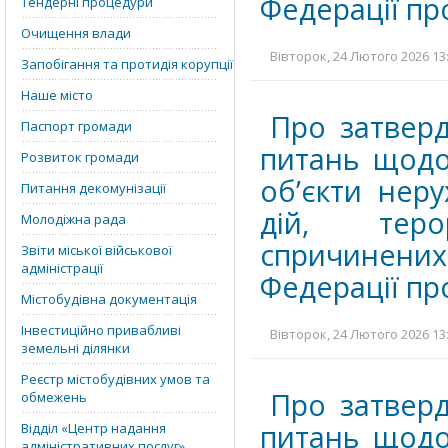
Федерації про
Тендерні процедури
Очищення влади
Вівторок, 24 Лютого 2026 13:
Запобігання та протидія корупції
Наше місто
Про затверд
Паспорт громади
питань щодо
Розвиток громади
об’єкти нер
Питання декомунізації
дій, теро
Молодіжна рада
спричинених
Звіти міської військової
адміністрації
Федерації про
Містобудівна документація
Інвестиційно привабливі
Вівторок, 24 Лютого 2026 13:
земельні ділянки
Реєстр містобудівних умов та
Про затверд
обмежень
питань щодо
Відділ «‎Центр надання
адміністративних послуг»