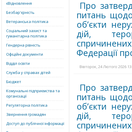
Про затверд
єВідновлення
питань щодо
Безбар'єрність
об’єкти нер
Ветеранська політика
Соціальний захист та
дій, теро
гуманітарна політика
спричинених
Гендерна рівність
Федерації про
Офіційні документи
Відділ освіти
Вівторок, 24 Лютого 2026 13:
Служба у справах дітей
Бюджет
Про затверд
Комунальні підприємства та
питань щодо
організації
об’єкти нер
Регуляторна політика
дій, теро
Звернення громадян
спричинених
Доступ до публічної інформації