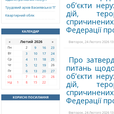
об’єкти нер
Трудовий архів Василівської ТГ
дій, теро
Квартирний облік
спричинених
Федерації про
КАЛЕНДАР
«
Лютий 2026
»
Вівторок, 24 Лютого 2026 13:
Пн
2
9
16
23
Вт
3
10
17
24
Про затверд
Ср
4
11
18
25
Чт
5
12
19
26
питань щодо
Пт
6
13
20
27
об’єкти нер
Сб
7
14
21
28
дій, теро
Нд
1
8
15
22
спричинених
КОРИСНІ ПОСИЛАННЯ
Федерації про
Вівторок, 24 Лютого 2026 13: