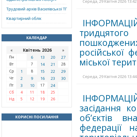
Середа, 29 Квітня 2026 13:42
Трудовий архів Василівської ТГ
Квартирний облік
ІНФОРМАЦІ
тридцятого 
КАЛЕНДАР
пошкоджених
російської ф
«
Квітень 2026
»
Пн
6
13
20
27
міської тери
Вт
7
14
21
28
Ср
1
8
15
22
29
Середа, 29 Квітня 2026 13:44
Чт
2
9
16
23
30
Пт
3
10
17
24
Сб
4
11
18
25
ІНФОРМАЦІ
Нд
5
12
19
26
засідання к
об’єктів вн
КОРИСНІ ПОСИЛАННЯ
федерації н