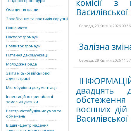
комісії з
Тендерні процедури
Василівської 
Очищення влади
Запобігання та протидія корупції
Середа, 29 Квітня 2026 09:56
Наше місто
Паспорт громади
Залізна змін
Розвиток громади
Питання декомунізації
Середа, 29 Квітня 2026 11:57
Молодіжна рада
Звіти міської військової
ІНФОРМАЦІ
адміністрації
двадцять д
Містобудівна документація
Інвестиційно привабливі
обстеження 
земельні ділянки
воєнних дій 
Реєстр містобудівних умов та
Василівської
обмежень
Відділ «‎Центр надання
адміністративних послуг»