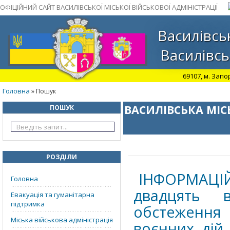
ОФІЦІЙНИЙ САЙТ ВАСИЛІВСЬКОЇ МІСЬКОЇ ВІЙСЬКОВОЇ АДМІНІСТРАЦІЇ
Василівськ
Василівсь
69107, м. Запо
Головна
» Пошук
ВАСИЛІВСЬКА МІС
ПОШУК
РОЗДІЛИ
ІНФОРМАЦІ
Головна
двадцять в
Евакуація та гуманітарна
підтримка
обстеження 
Міська військова адміністрація
воєнних дій 