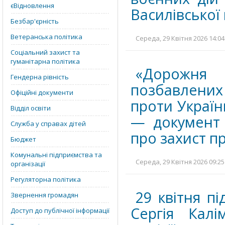
єВідновлення
Василівської
Безбар'єрність
Ветеранська політика
Середа, 29 Квітня 2026 14:04
Соціальний захист та
гуманітарна політика
«Дорожня 
Гендерна рівність
позбавлених
Офіційні документи
проти Україн
Відділ освіти
— документ 
Служба у справах дітей
про захист пр
Бюджет
Комунальні підприємства та
Середа, 29 Квітня 2026 09:25
організації
Регуляторна політика
29 квітня п
Звернення громадян
Сергія Калі
Доступ до публічної інформації