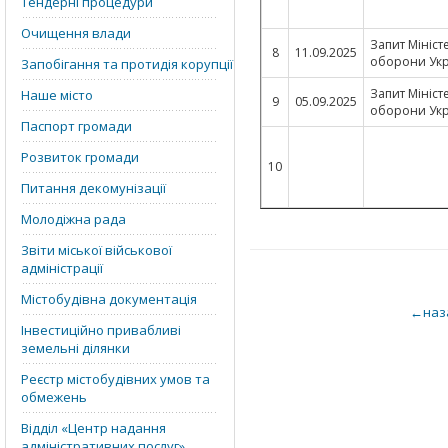
Тендерні процедури
Очищення влади
Запит Мініст
8
11.09.2025
оборони Укр
Запобігання та протидія корупції
Запит Мініст
Наше місто
9
05.09.2025
оборони Укр
Паспорт громади
Розвиток громади
10
Питання декомунізації
Молодіжна рада
Звіти міської військової
адміністрації
Містобудівна документація
←наз
Інвестиційно привабливі
земельні ділянки
Реєстр містобудівних умов та
обмежень
Відділ «‎Центр надання
адміністративних послуг»