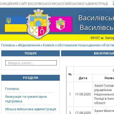
ОФІЦІЙНИЙ САЙТ ВАСИЛІВСЬКОЇ МІСЬКОЇ ВІЙСЬКОВОЇ АДМІНІСТРАЦІЇ
Василівськ
Василівсь
69107, м. Запо
Головна
єВідновлення
Комісія з обстеження пошкоджених об'єкті
»
»
ПОШУК
ВАСИЛІВСЬК
№
РОЗДІЛИ
Дата
Назв
Запит Голов
Головна
управлінню
1
17.09.2025
Національно
Евакуація та гуманітарна
Поліції в Зап
підтримка
області
Міська військова адміністрація
Запит Мініст
2
17.09.2025