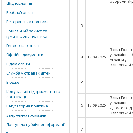
оборони Укр
єВідновлення
Безбар'єрність
Ветеранська політика
3
Соціальний захист та
гуманітарна політика
Гендерна рівність
Запит Голов
Офіційні документи
управлінню
4
17.09.2025
України у
Відділ освіти
Запорізькій 
Служба у справах дітей
5
Бюджет
Комунальні підприємства та
організації
Запит Голов
управлінню
6
17.09.2025
Регуляторна політика
Держгеокада
Запорізькій 
Звернення громадян
Доступ до публічної інформації
7