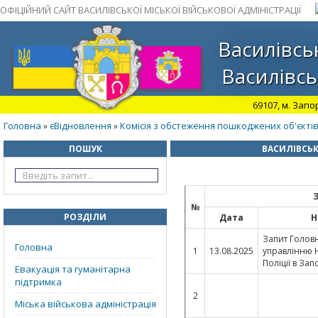
ОФІЦІЙНИЙ САЙТ ВАСИЛІВСЬКОЇ МІСЬКОЇ ВІЙСЬКОВОЇ АДМІНІСТРАЦІЇ
Василівськ
Василівсь
69107, м. Запо
Головна
єВідновлення
Комісія з обстеження пошкоджених об'єкті
»
»
ПОШУК
ВАСИЛІВСЬК
№
РОЗДІЛИ
Дата
Н
Запит Голов
Головна
1
13.08.2025
управлінню 
Поліції в Зап
Евакуація та гуманітарна
підтримка
2
Міська військова адміністрація