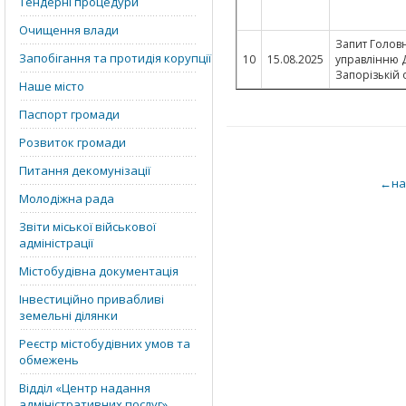
Тендерні процедури
Очищення влади
Запит Голов
Запобігання та протидія корупції
10
15.08.2025
управлінню 
Запорізькій 
Наше місто
Паспорт громади
Розвиток громади
Питання декомунізації
←на
Молодіжна рада
Звіти міської військової
адміністрації
Містобудівна документація
Інвестиційно привабливі
земельні ділянки
Реєстр містобудівних умов та
обмежень
Відділ «‎Центр надання
адміністративних послуг»