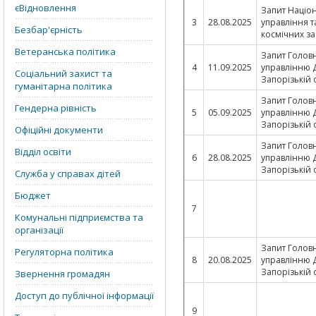
єВідновлення
Запит Націо
3
28.08.2025
управління 
Безбар'єрність
космічних за
Ветеранська політика
Запит Голов
4
11.09.2025
управлінню 
Соціальний захист та
Запорізькій 
гуманітарна політика
Запит Голов
Гендерна рівність
5
05.09.2025
управлінню 
Запорізькій 
Офіційні документи
Запит Голов
Відділ освіти
6
28.08.2025
управлінню 
Запорізькій 
Служба у справах дітей
Бюджет
7
Комунальні підприємства та
організації
Запит Голов
Регуляторна політика
8
20.08.2025
управлінню 
Запорізькій 
Звернення громадян
Доступ до публічної інформації
9