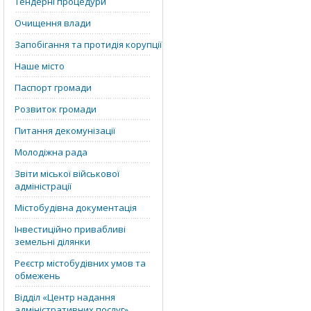
Тендерні процедури
Очищення влади
Запобігання та протидія корупції
Наше місто
Паспорт громади
Розвиток громади
Питання декомунізації
Молодіжна рада
Звіти міської військової
адміністрації
Містобудівна документація
Інвестиційно привабливі
земельні ділянки
Реєстр містобудівних умов та
обмежень
Відділ «‎Центр надання
адміністративних послуг»