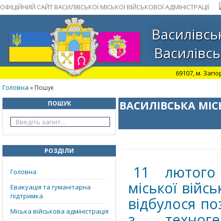
ОФІЦІЙНИЙ САЙТ ВАСИЛІВСЬКОЇ МІСЬКОЇ ВІЙСЬКОВОЇ АДМІНІСТРАЦІЇ
Василівськ
Василівсь
69107, м. Запо
Головна
» Пошук
ВАСИЛІВСЬКА МІС
ПОШУК
РОЗДІЛИ
11 лютого
Головна
міської війсь
Евакуація та гуманітарна
підтримка
відбулося по
Міська військова адміністрація
з техноге