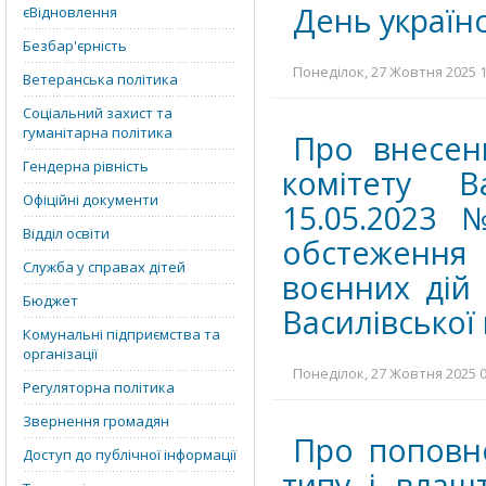
День україн
єВідновлення
Безбар'єрність
Понеділок, 27 Жовтня 2025 1
Ветеранська політика
Соціальний захист та
гуманітарна політика
Про внесен
Гендерна рівність
комітету В
Офіційні документи
15.05.2023 
Відділ освіти
обстеження 
Служба у справах дітей
воєнних дій 
Бюджет
Василівської
Комунальні підприємства та
організації
Понеділок, 27 Жовтня 2025 0
Регуляторна політика
Звернення громадян
Про поповн
Доступ до публічної інформації
типу і влаш