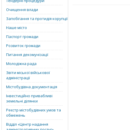
Тендерні процедури
Очищення влади
Запобігання та протидія корупції
Наше місто
Паспорт громади
Розвиток громади
Питання декомунізації
Молодіжна рада
Звіти міської військової
адміністрації
Містобудівна документація
Інвестиційно привабливі
земельні ділянки
Реєстр містобудівних умов та
обмежень
Відділ «‎Центр надання
адміністративних послуг»