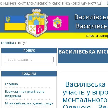
ОФІЦІЙНИЙ САЙТ ВАСИЛІВСЬКОЇ МІСЬКОЇ ВІЙСЬКОВОЇ АДМІНІСТРАЦІЇ
Василівськ
Василівсь
69107, м. Запо
Головна
» Пошук
ВАСИЛІВСЬКА МІС
ПОШУК
РОЗДІЛИ
Василівська
Головна
участь у впр
Евакуація та гуманітарна
підтримка
ментального
Міська військова адміністрація
Оленою Зел