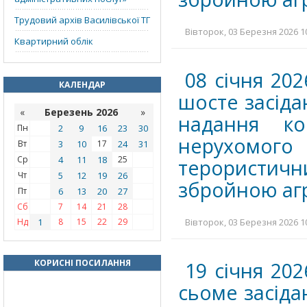
Трудовий архів Василівської ТГ
Вівторок, 03 Березня 2026 10
Квартирний облік
08 січня 202
КАЛЕНДАР
шосте засіда
«
Березень 2026
»
надання ко
Пн
2
9
16
23
30
нерухомого
Вт
3
10
17
24
31
Ср
4
11
18
25
терористичн
Чт
5
12
19
26
збройною агр
Пт
6
13
20
27
Сб
7
14
21
28
Нд
1
8
15
22
29
Вівторок, 03 Березня 2026 10
КОРИСНІ ПОСИЛАННЯ
19 січня 202
сьоме засіда