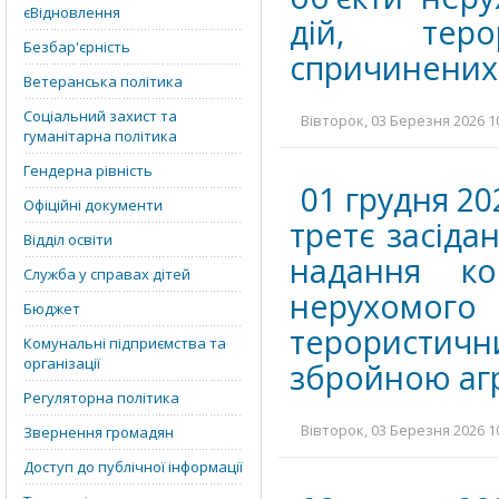
єВідновлення
дій, теро
Безбар'єрність
спричинених 
Ветеранська політика
Соціальний захист та
Вівторок, 03 Березня 2026 10
гуманітарна політика
Гендерна рівність
01 грудня 20
Офіційні документи
третє засіда
Відділ освіти
надання ко
Служба у справах дітей
нерухомого
Бюджет
терористичн
Комунальні підприємства та
організації
збройною агр
Регуляторна політика
Вівторок, 03 Березня 2026 10
Звернення громадян
Доступ до публічної інформації