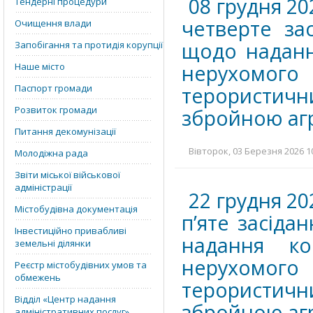
08 грудня 20
Тендерні процедури
четверте зас
Очищення влади
щодо наданн
Запобігання та протидія корупції
нерухомого
Наше місто
Паспорт громади
терористичн
Розвиток громади
збройною агр
Питання декомунізації
Вівторок, 03 Березня 2026 10
Молодіжна рада
Звіти міської військової
адміністрації
22 грудня 20
Містобудівна документація
п’яте засіда
Інвестиційно привабливі
надання ко
земельні ділянки
нерухомого
Реєстр містобудівних умов та
обмежень
терористичн
Відділ «‎Центр надання
збройною агр
адміністративних послуг»