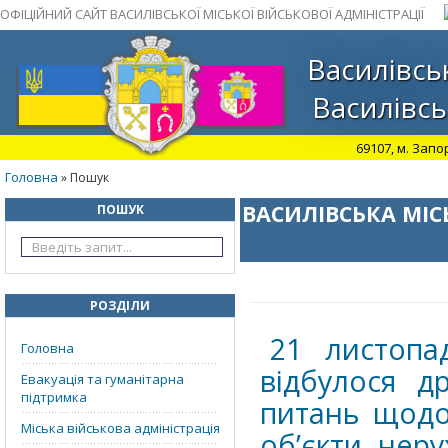
ОФІЦІЙНИЙ САЙТ ВАСИЛІВСЬКОЇ МІСЬКОЇ ВІЙСЬКОВОЇ АДМІНІСТРАЦІЇ
Василівськ
Василівсь
69107, м. Запо
Головна
» Пошук
ВАСИЛІВСЬКА МІС
ПОШУК
РОЗДІЛИ
21 листопа
Головна
відбулося др
Евакуація та гуманітарна
підтримка
питань щодо
Міська військова адміністрація
об’єкти нер