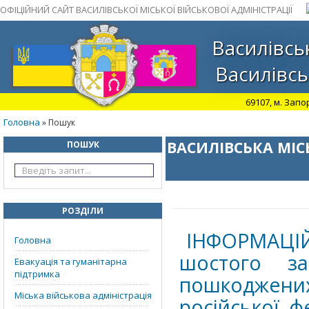
ОФІЦІЙНИЙ САЙТ ВАСИЛІВСЬКОЇ МІСЬКОЇ ВІЙСЬКОВОЇ АДМІНІСТРАЦІЇ
Василівськ
Василівсь
69107, м. Запо
Головна
» Пошук
ВАСИЛІВСЬКА МІС
ПОШУК
РОЗДІЛИ
ІНФОРМАЦІ
Головна
шостого за
Евакуація та гуманітарна
підтримка
пошкоджених
Міська військова адміністрація
російської ф