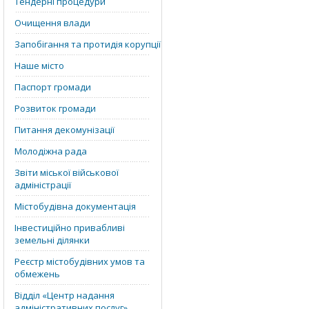
Тендерні процедури
Очищення влади
Запобігання та протидія корупції
Наше місто
Паспорт громади
Розвиток громади
Питання декомунізації
Молодіжна рада
Звіти міської військової
адміністрації
Містобудівна документація
Інвестиційно привабливі
земельні ділянки
Реєстр містобудівних умов та
обмежень
Відділ «‎Центр надання
адміністративних послуг»