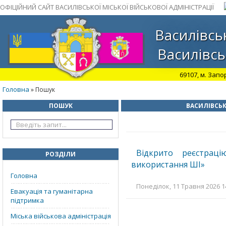
ОФІЦІЙНИЙ САЙТ ВАСИЛІВСЬКОЇ МІСЬКОЇ ВІЙСЬКОВОЇ АДМІНІСТРАЦІЇ
Василівськ
Василівсь
69107, м. Запо
Головна
» Пошук
ПОШУК
ВАСИЛІВСЬК
Відкрито реєстраці
РОЗДІЛИ
використання ШІ»
Головна
Понеділок, 11 Травня 2026 14
Евакуація та гуманітарна
підтримка
Міська військова адміністрація