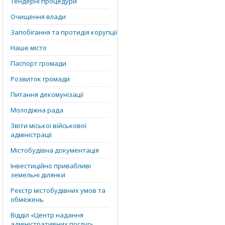
Тендерні процедури
Очищення влади
Запобігання та протидія корупції
Наше місто
Паспорт громади
Розвиток громади
Питання декомунізації
Молодіжна рада
Звіти міської військової
адміністрації
Містобудівна документація
Інвестиційно привабливі
земельні ділянки
Реєстр містобудівних умов та
обмежень
Відділ «‎Центр надання
адміністративних послуг»