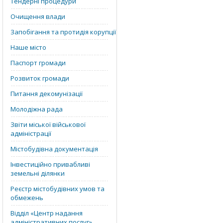
Тендерні процедури
Очищення влади
Запобігання та протидія корупції
Наше місто
Паспорт громади
Розвиток громади
Питання декомунізації
Молодіжна рада
Звіти міської військової
адміністрації
Містобудівна документація
Інвестиційно привабливі
земельні ділянки
Реєстр містобудівних умов та
обмежень
Відділ «‎Центр надання
адміністративних послуг»